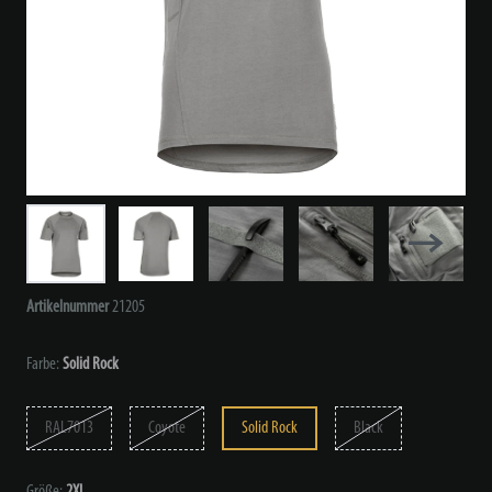
Artikelnummer
21205
Farbe:
Solid Rock
RAL7013
Coyote
Solid Rock
Black
Größe:
2XL