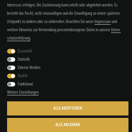
Interesses erfolgen. Die Zustimmung kann erteilt oder abgelehnt werden. Es
besteht das Recht, nicht einzuwilligen und die Einwilligung zu einem späteren
Zeitpunkt zu ändern oder zu widerrufen. Beachten Sie unser
Impressum
und
weitere Hinweise zur Verwendung personenbezogener Daten in unserer
Daten­
schutz­erklärung
.
Widerrufs­recht
Widerrufs­formular
Impressum
Essenziell
Statistik
Daten­schutz­erklärung
AGB
Kontakt
Externe Medien
PayPal
Funktional
Weitere Einstellungen
© Copyright by TacStyle4 GbR 2026 | Alle Rechte vorbehalten.
ALLE AKZEPTIEREN
ALLE ABLEHNEN