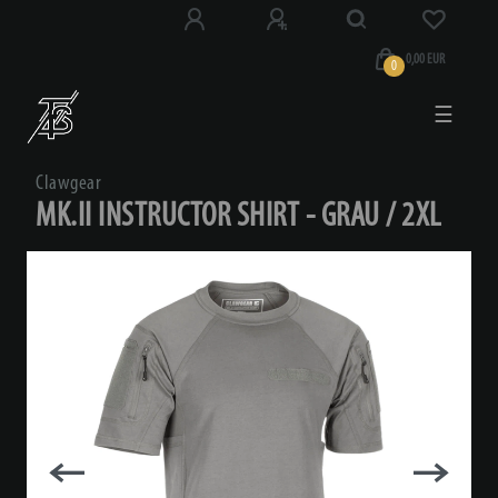
0,00 EUR
0
☰
Clawgear
MK.II INSTRUCTOR SHIRT - GRAU / 2XL