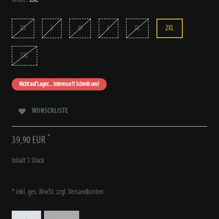
XS
S
M
L
XL
2XL
3XL
Nicht auf Lager... Interesse?! Schreib uns!
WUNSCHLISTE
*
39,90 EUR
Inhalt
1
Stück
* inkl. ges. MwSt. zzgl.
Versandkosten