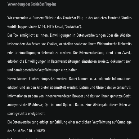
Verwendung des CookieBar Plug-ins
Wir verwenden auf unserer Website das CookieBar Plug-in des Anbieters Frontend Studios
GmbH (Treppenstraße 12-14, 34117 Kassel; “CookieBar”).
Das Tool ermöglicht es Ihnen, Einwilligungen in Datenverarbeitungen über die Website,
insbesondere das Setzen von Cookies, zu erteilen sowie von Ihrem Widerrufsrecht für bereits
erteilte Einwilligungen Gebrauch zu machen. Die Datenverarbeitung dient dem Zweck,
erforderliche Einwilligungen in Datenverarbeitungen einzuholen sowie zu dokumentieren
und damit gesetzliche Verpflichtungen einzuhalten.
Hierzu können Cookies eingesetzt werden. Dabei können u. a. folgende Informationen
erhoben und an den Anbieter übermittelt werden: Datum und Uhrzeit des Seitenaufrufs,
Informationen zu dem von Ihnen verwendeten Browser und das von Ihnen genutzte Gerät,
anonymisierte IP-Adresse, Opt-in- und Opt-out-Daten. Eine Weitergabe dieser Daten an
sonstige Dritte erfolgt nicht.
Die Datenverarbeitung erfolgt zur Erfüllung einer rechtlichen Verpflichtung auf Grundlage
des Art. 6 Abs. 1 lit. c DSGVO.