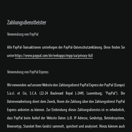
Zahlungsdienstleister
Verwendung von PayPal
Alle PayPal-Transaktionen unterliegen der PayPal-Datenschutzerklärung. Diese finden Sie
unter
https://www.paypal.com/de/webapps/mpp/ua/privacy-full
Verwendung von PayPal Express
Wir verwenden auf unserer Website den Zahlungsdienst PayPal Express der PayPal (Europe)
S.à.r.l. et Cie, S.C.A. (22-24 Boulevard Royal L-2449, Luxemburg; "PayPal"). Die
Datenverarbeitung dient dem Zweck, Ihnen die Zahlung über den Zahlungsdienst PayPal
Express anbieten zu können. Zur Einbindung dieses Zahlungsdienstes ist es erforderlich,
dass PayPal beim Aufruf der Website Daten (z.B. IP-Adresse, Gerätetyp, Betriebssystem,
Browsertyp, Standort Ihres Geräts) sammelt, speichert und analysiert. Hierzu können auch