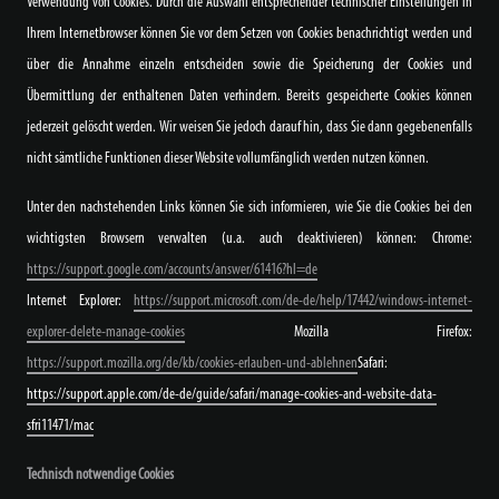
Verwendung von Cookies. Durch die Auswahl entsprechender technischer Einstellungen in
Ihrem Internetbrowser können Sie vor dem Setzen von Cookies benachrichtigt werden und
über die Annahme einzeln entscheiden sowie die Speicherung der Cookies und
Übermittlung der enthaltenen Daten verhindern. Bereits gespeicherte Cookies können
jederzeit gelöscht werden. Wir weisen Sie jedoch darauf hin, dass Sie dann gegebenenfalls
nicht sämtliche Funktionen dieser Website vollumfänglich werden nutzen können.
Unter den nachstehenden Links können Sie sich informieren, wie Sie die Cookies bei den
wichtigsten Browsern verwalten (u.a. auch deaktivieren) können:
Chrome:
https://support.google.com/accounts/answer/61416?hl=de
Internet Explorer:
https://support.microsoft.com/de-de/help/17442/windows-internet-
explorer-delete-manage-cookies
Mozilla Firefox:
https://support.mozilla.org/de/kb/cookies-erlauben-und-ablehnen
Safari:
https://support.apple.com/de-de/guide/safari/manage-cookies-and-website-data-
sfri11471/mac
Technisch notwendige Cookies