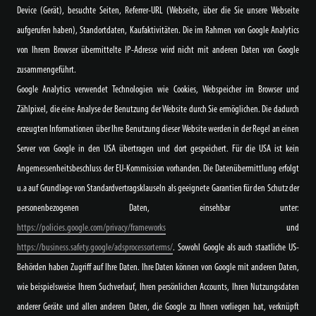
Device (Gerät), besuchte Seiten, Referrer-URL (Webseite, über die Sie unsere Webseite
aufgerufen haben), Standortdaten, Kaufaktivitäten. Die im Rahmen von Google Analytics
von Ihrem Browser übermittelte IP-Adresse wird nicht mit anderen Daten von Google
zusammengeführt.
Google Analytics verwendet Technologien wie Cookies, Webspeicher im Browser und
Zählpixel, die eine Analyse der Benutzung der Website durch Sie ermöglichen. Die dadurch
erzeugten Informationen über Ihre Benutzung dieser Website werden in der Regel an einen
Server von Google in den USA übertragen und dort gespeichert. Für die USA ist kein
Angemessenheitsbeschluss der EU-Kommission vorhanden. Die Datenübermittlung erfolgt
u.a auf Grundlage von Standardvertragsklauseln als geeignete Garantien für den Schutz der
personenbezogenen Daten, einsehbar unter:
https://policies.google.com/privacy/frameworks
und
https://business.safety.google/adsprocessorterms/
. Sowohl Google als auch staatliche US-
Behörden haben Zugriff auf Ihre Daten. Ihre Daten können von Google mit anderen Daten,
wie beispielsweise Ihrem Suchverlauf, Ihren persönlichen Accounts, Ihren Nutzungsdaten
anderer Geräte und allen anderen Daten, die Google zu Ihnen vorliegen hat, verknüpft