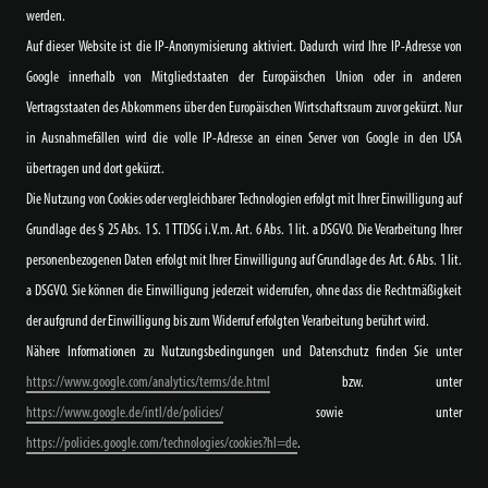
werden.
Auf dieser Website ist die IP-Anonymisierung aktiviert. Dadurch wird Ihre IP-Adresse von
Google innerhalb von Mitgliedstaaten der Europäischen Union oder in anderen
Vertragsstaaten des Abkommens über den Europäischen Wirtschaftsraum zuvor gekürzt. Nur
in Ausnahmefällen wird die volle IP-Adresse an einen Server von Google in den USA
übertragen und dort gekürzt.
Die Nutzung von Cookies oder vergleichbarer Technologien erfolgt mit Ihrer Einwilligung auf
Grundlage des § 25 Abs. 1 S. 1 TTDSG i.V.m. Art. 6 Abs. 1 lit. a DSGVO. Die Verarbeitung Ihrer
personenbezogenen Daten erfolgt mit Ihrer Einwilligung auf Grundlage des Art. 6 Abs. 1 lit.
a DSGVO. Sie können die Einwilligung jederzeit widerrufen, ohne dass die Rechtmäßigkeit
der aufgrund der Einwilligung bis zum Widerruf erfolgten Verarbeitung berührt wird.
Nähere Informationen zu Nutzungsbedingungen und Datenschutz finden Sie unter
https://www.google.com/analytics/terms/de.html
bzw. unter
https://www.google.de/intl/de/policies/
sowie unter
https://policies.google.com/technologies/cookies?hl=de
.