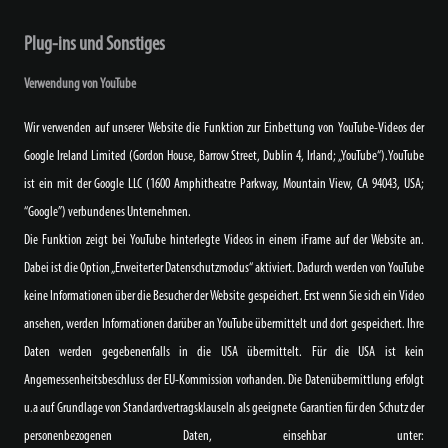
Plug-ins und Sonstiges
Verwendung von YouTube
Wir verwenden auf unserer Website die Funktion zur Einbettung von YouTube-Videos der
Google Ireland Limited (Gordon House, Barrow Street, Dublin 4, Irland; „YouTube“).YouTube
ist ein mit der Google LLC (1600 Amphitheatre Parkway, Mountain View, CA 94043, USA;
“Google”) verbundenes Unternehmen.
Die Funktion zeigt bei YouTube hinterlegte Videos in einem iFrame auf der Website an.
Dabei ist die Option „Erweiterter Datenschutzmodus“ aktiviert. Dadurch werden von YouTube
keine Informationen über die Besucher der Website gespeichert. Erst wenn Sie sich ein Video
ansehen, werden Informationen darüber an YouTube übermittelt und dort gespeichert. Ihre
Daten werden gegebenenfalls in die USA übermittelt. Für die USA ist kein
Angemessenheitsbeschluss der EU-Kommission vorhanden. Die Datenübermittlung erfolgt
u.a auf Grundlage von Standardvertragsklauseln als geeignete Garantien für den Schutz der
personenbezogenen Daten, einsehbar unter: