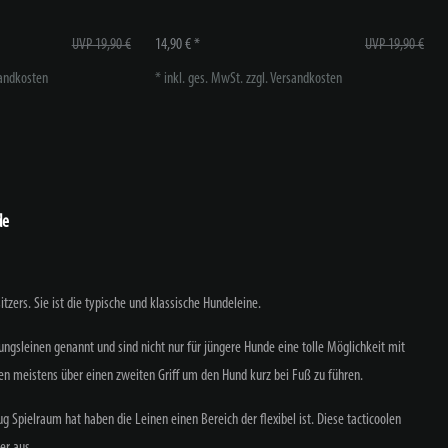
UVP 19,90 €
14,90 € *
UVP 19,90 €
andkosten
*
inkl. ges. MwSt.
zzgl.
Versandkosten
de
zers. Sie ist die typische und klassische Hundeleine.
ungsleinen genannt und sind nicht nur für jüngere Hunde eine tolle Möglichkeit mit
gen meistens über einen zweiten Griff um den Hund kurz bei Fuß zu führen.
pielraum hat haben die Leinen einen Bereich der flexibel ist. Diese tacticoolen
er aus.