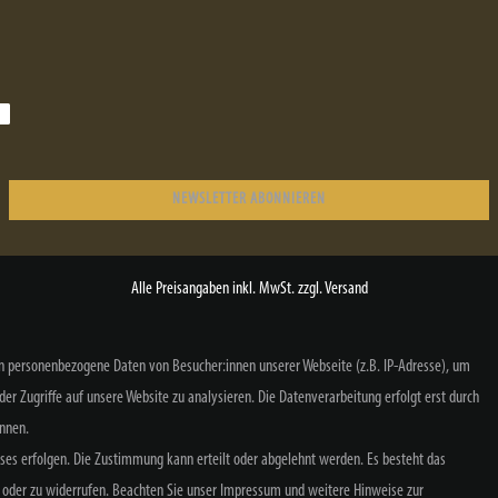
NEWSLETTER ABONNIEREN
Alle Preisangaben inkl. MwSt. zzgl. Versand
n personenbezogene Daten von Besucher:innen unserer Webseite (z.B. IP-Adresse), um
der Zugriffe auf unsere Website zu analysieren. Die Datenverarbeitung erfolgt erst durch
ennen.
sses erfolgen. Die Zustimmung kann erteilt oder abgelehnt werden. Es besteht das
­recht
Widerrufs­formular
Impressum
Daten­schutz­erklärung
AGB
n oder zu widerrufen. Beachten Sie unser
Impressum
und weitere Hinweise zur