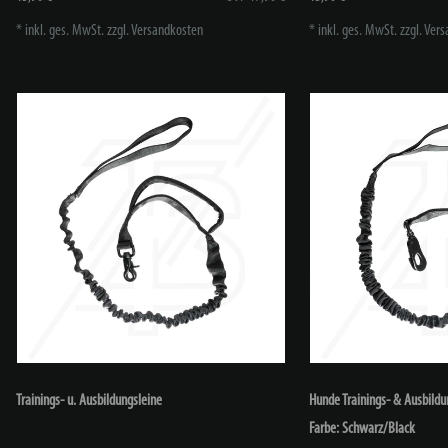
*
inkl. ges. MwSt.
zzgl.
Versandkosten
*
inkl. ges. MwSt.
zzgl.
Vers
Trainings- u. Ausbildungsleine
Hunde Trainings- & Ausbild
Farbe: Schwarz/Black