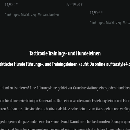
14,90 € *
UVP 19,90 €
14,90 € *
*
inkl. ges. MwSt.
zzgl.
Versandkosten
*
inkl. ges. MwSt.
zzgl.
Vers
Tacticoole Trainings- und Hundeleinen
aktische Hunde Führungs-, und Trainingsleinen kaufst Du online auf tacstyle4.
Hund zu trainieren? Eine Führungsleine gehört zur Grundausstattung eines jeden Hundebesit
leinen für deinen vierbeinigen Kameraden. Die Leinen werden auch Erziehungsleinen und Führ
ihren Aufbau aus. Sie sind deutlich kürzer als klassische Leinen zum Gassi gehen und verfü
 jeder genau die passende Leine für seinen Hund. Damit man bei bestimmten Übungen genug S
einen sind für hohe Beanspruchung ausgelegt und zeichnen sich durch ihre lange Lebensdau