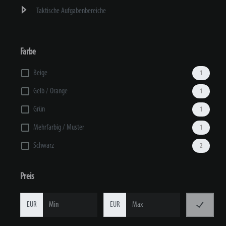
Taktische Aufgabenbereiche
Farbe
Beige
1
Gelb / Orange
1
Grün
1
Mehrfarbig / Muster
1
Schwarz
2
Preis
EUR
EUR