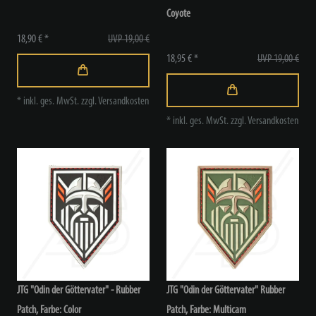
Coyote
18,90 € *
UVP 19,00 €
18,95 € *
UVP 19,00 €
*
inkl. ges. MwSt.
zzgl.
Versandkosten
*
inkl. ges. MwSt.
zzgl.
Versandkosten
JTG "Odin der Göttervater" - Rubber
JTG "Odin der Göttervater" Rubber
Patch
, Farbe: Color
Patch
, Farbe: Multicam