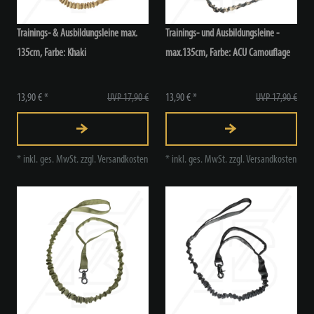
Trainings- & Ausbildungsleine max.
Trainings- und Ausbildungsleine -
135cm
, Farbe: Khaki
max.135cm
, Farbe: ACU Camouflage
13,90 € *
UVP 17,90 €
13,90 € *
UVP 17,90 €
*
inkl. ges. MwSt.
zzgl.
Versandkosten
*
inkl. ges. MwSt.
zzgl.
Versandkosten