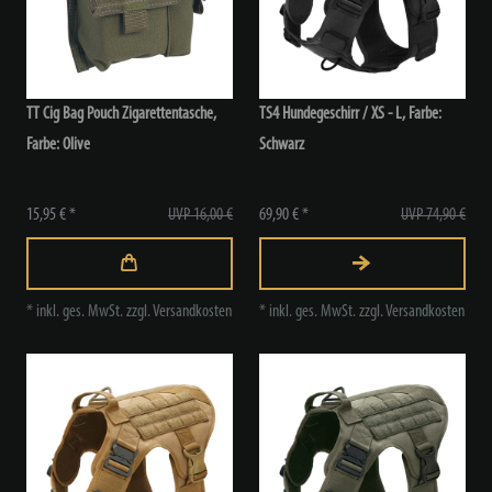
TT Cig Bag Pouch Zigarettentasche,
TS4 Hundegeschirr / XS - L
, Farbe:
Farbe: Olive
Schwarz
15,95 € *
UVP 16,00 €
69,90 € *
UVP 74,90 €
*
inkl. ges. MwSt.
zzgl.
Versandkosten
*
inkl. ges. MwSt.
zzgl.
Versandkosten