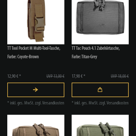
TT Tool Pocket M Multi-Tool-Tasche
,
TT Tac Pouch 4.1 Zubehörtasche
,
Farbe: Coyote-Brown
Farbe: Titan-Grey
12,90 € *
UVP 13,00 €
17,90 € *
UVP 18,00 €
*
inkl. ges. MwSt.
zzgl.
Versandkosten
*
inkl. ges. MwSt.
zzgl.
Versandkosten