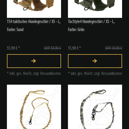
TS4 taktisches Hundegeschirr / XS - L
,
TacStyle4 Hundegeschirr / XS - L
,
Farbe: Sand
Farbe: Grün
55,90 € *
UVP 59,90 €
55,90 € *
UVP 59,90 €
*
inkl. ges. MwSt.
zzgl.
Versandkosten
*
inkl. ges. MwSt.
zzgl.
Versandkosten