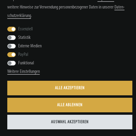
weitere Hinweise zur Verwendung personenbezogener Daten in unserer
Daten­
schutz­erklärung
.
Daten­schutz­erklärung
AGB
Kontakt
Essenziell
Statistik
Externe Medien
© Copyright by TacStyle4 GbR 2026 | Alle Rechte vorbehalten.
PayPal
Funktional
Weitere Einstellungen
ALLE AKZEPTIEREN
ALLE ABLEHNEN
AUSWAHL AKZEPTIEREN