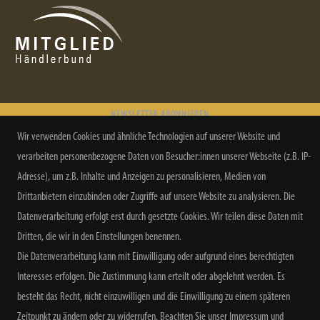
NEWSLETTER ABONNIEREN
Wir verwenden Cookies und ähnliche Technologien auf unserer Website und
verarbeiten personenbezogene Daten von Besucher:innen unserer Webseite (z.B. IP-
Adresse), um z.B. Inhalte und Anzeigen zu personalisieren, Medien von
Drittanbietern einzubinden oder Zugriffe auf unsere Website zu analysieren. Die
Alle Preisangaben inkl. MwSt. zzgl. Versand
Datenverarbeitung erfolgt erst durch gesetzte Cookies. Wir teilen diese Daten mit
Dritten, die wir in den Einstellungen benennen.
Die Datenverarbeitung kann mit Einwilligung oder aufgrund eines berechtigten
Interesses erfolgen. Die Zustimmung kann erteilt oder abgelehnt werden. Es
besteht das Recht, nicht einzuwilligen und die Einwilligung zu einem späteren
Widerrufs­recht
Widerrufs­formular
Impressum
Zeitpunkt zu ändern oder zu widerrufen. Beachten Sie unser
Impressum
und