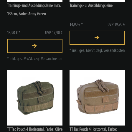
Trainings- und Ausbildungsleine max.
Trainings- u. Ausbildungsleine
135cm
, Farbe: Army Green
14,90 € *
UVP 19,90 €
13,90 € *
UVP 17,90 €
*
inkl. ges. MwSt.
zzgl.
Versandkosten
*
inkl. ges. MwSt.
zzgl.
Versandkosten
TT Tac Pouch 4 Horizontal, Farbe: Olive
TT Tac Pouch 4 Horizontal, Farbe: