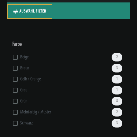
AUSWAHL FILTER
Farbe
Beige
2
Braun
3
Gelb / Orange
1
Grau
1
Grün
8
Mehrfarbig / Muster
2
Schwarz
3