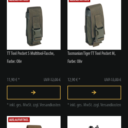
TT Tool Pocket S Multitool-Tasche
,
Tasmanian Tiger TT Tool Pocket M
,
Farbe: Oliv
Farbe: Oliv
11,90 € *
UVP 12,00 €
12,90 € *
UVP 13,00 €
*
inkl. ges. MwSt.
zzgl.
Versandkosten
*
inkl. ges. MwSt.
zzgl.
Versandkosten