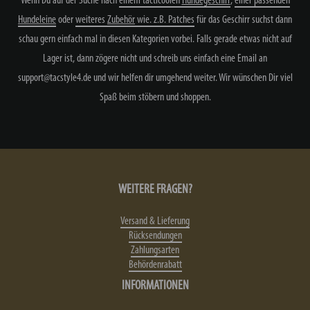
Wenn Du auf der Suche nach
einem tacticoolen
Hundegeschirr
,
einer
passenden
Hundeleine
oder
weiteres
Zubehör
wie. z.B. Patches
für das Geschirr suchst dann
schau gern einfach mal in diesen Kategorien vorbei. Falls gerade etwas nicht auf
Lager ist, dann zögere nicht und schreib uns einfach eine Email an
support@tacstyle4.de und wir helfen dir umgehend weiter. Wir wünschen Dir viel
Spaß beim stöbern und shoppen.
WEITERE FRAGEN?
Versand & Lieferung
Rücksendungen
Zahlungsarten
Behördenrabatt
INFORMATIONEN