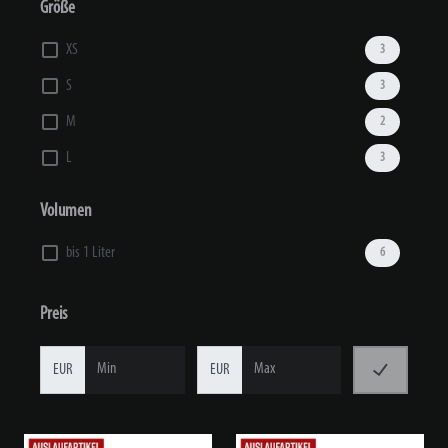
Größe
XS
3
S
3
M
2
L
3
Volumen
bis 1 Liter
6
Preis
EUR
EUR