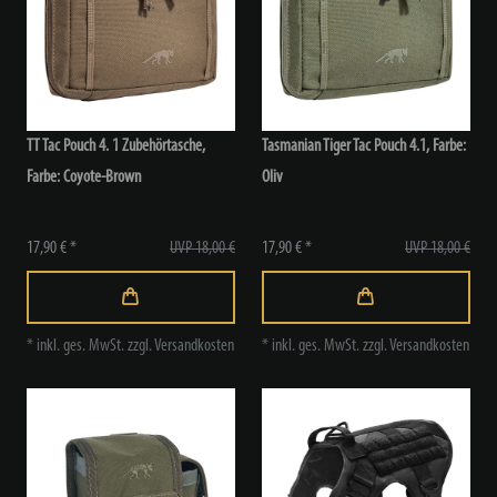
TT Tac Pouch 4. 1 Zubehörtasche
,
Tasmanian Tiger Tac Pouch 4.1
, Farbe:
Farbe: Coyote-Brown
Oliv
17,90 € *
UVP 18,00 €
17,90 € *
UVP 18,00 €
*
inkl. ges. MwSt.
zzgl.
Versandkosten
*
inkl. ges. MwSt.
zzgl.
Versandkosten