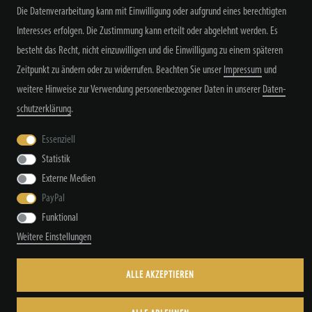
Die Datenverarbeitung kann mit Einwilligung oder aufgrund eines berechtigten
Interesses erfolgen. Die Zustimmung kann erteilt oder abgelehnt werden. Es
besteht das Recht, nicht einzuwilligen und die Einwilligung zu einem späteren
Zeitpunkt zu ändern oder zu widerrufen. Beachten Sie unser
Impressum
und
weitere Hinweise zur Verwendung personenbezogener Daten in unserer
Daten­
Widerrufs­recht
Widerrufs­formular
Impressum
schutz­erklärung
.
Essenziell
Daten­schutz­erklärung
AGB
Kontakt
Statistik
Externe Medien
PayPal
Funktional
© Copyright by TacStyle4 GbR 2026 | Alle Rechte vorbehalten.
Weitere Einstellungen
ALLE AKZEPTIEREN