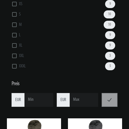
XS
9
S
10
M
10
L
9
XL
9
XXL
5
XXXL
5
Preis
EUR
EUR