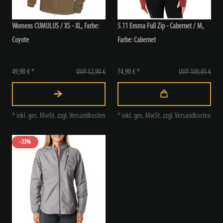
Womens CUMULUS / XS - XL, Farbe:
5.11 Emma Full Zip - Cabernet / M
,
Coyote
Farbe: Cabernet
49,90 € *
UVP 52,90 €
74,90 € *
UVP 109,95 €
*
inkl. ges. MwSt.
zzgl.
Versandkosten
*
inkl. ges. MwSt.
zzgl.
Versandkosten
-33%