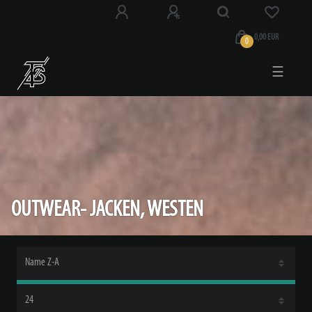
0,00 EUR
0
☰
OUTWEAR- JACKEN, WESTEN