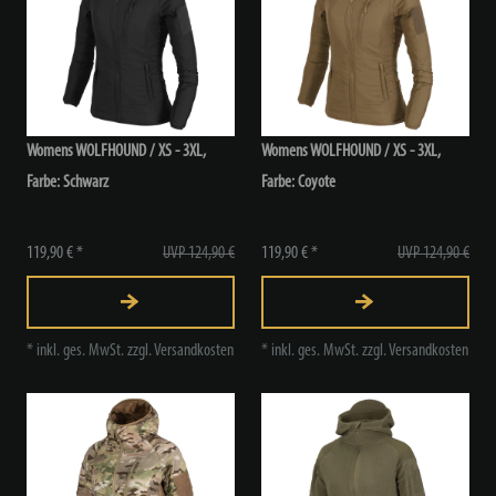
Womens WOLFHOUND / XS - 3XL,
Womens WOLFHOUND / XS - 3XL,
Farbe: Schwarz
Farbe: Coyote
119,90 € *
UVP 124,90 €
119,90 € *
UVP 124,90 €
*
inkl. ges. MwSt.
zzgl.
Versandkosten
*
inkl. ges. MwSt.
zzgl.
Versandkosten