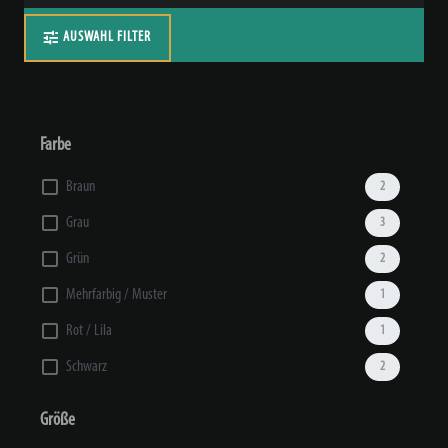
AUSWAHL FILTER
Farbe
Braun
2
Grau
3
Grün
2
Mehrfarbig / Muster
1
Rot / Lila
1
Schwarz
2
Größe