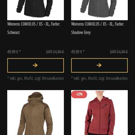
Womens CUMULUS / XS - XL, Farbe:
Womens CUMULUS / XS - XL, Farbe:
Schwarz
Shadow Grey
49,90 € *
UVP 54,90 €
49,90 € *
UVP 54,90 €
*
inkl. ges. MwSt.
zzgl.
Versandkosten
*
inkl. ges. MwSt.
zzgl.
Versandkosten
-32%