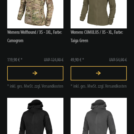
Womens Wolfhound / XS - 3XL, Farbe:
Womens CUMULUS / XS - XL, Farbe:
Camogrom
Taiga Green
119,90 € *
UVP 124,90 €
49,90 € *
UVP 54,90 €
*
inkl. ges. MwSt.
zzgl.
Versandkosten
*
inkl. ges. MwSt.
zzgl.
Versandkosten