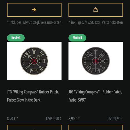
*
inkl. ges. MwSt.
zzgl.
Versandkosten
*
inkl. ges. MwSt.
zzgl.
Versandkosten
Neuheit
Neuheit
JTG "Viking Compass" Rubber Patch
,
JTG "Viking Compass" - Rubber Patch
,
Farbe: Glow in the Dark
Farbe: SWAT
8,90 € *
UVP 9,90 €
8,90 € *
UVP 9,90 €