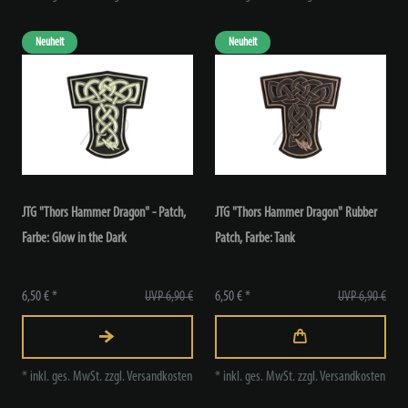
Neuheit
Neuheit
JTG "Thors Hammer Dragon" - Patch
,
JTG "Thors Hammer Dragon" Rubber
Farbe: Glow in the Dark
Patch
, Farbe: Tank
6,50 € *
UVP 6,90 €
6,50 € *
UVP 6,90 €
*
inkl. ges. MwSt.
zzgl.
Versandkosten
*
inkl. ges. MwSt.
zzgl.
Versandkosten