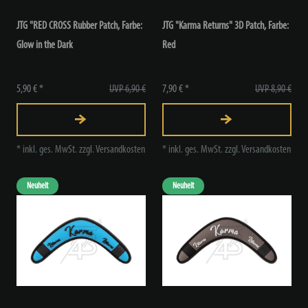
JTG "RED CROSS Rubber Patch
, Farbe:
JTG "Karma Returns" 3D Patch
, Farbe:
Glow in the Dark
Red
5,90 € *
UVP 6,90 €
7,90 € *
UVP 8,90 €
*
inkl. ges. MwSt.
zzgl.
Versandkosten
*
inkl. ges. MwSt.
zzgl.
Versandkosten
Neuheit
Neuheit