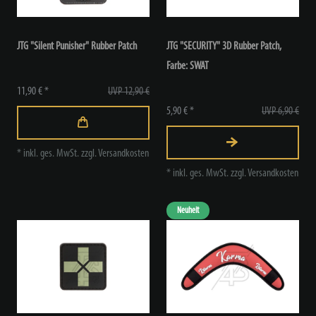
JTG "Silent Punisher" Rubber Patch
JTG "SECURITY" 3D Rubber Patch
,
Farbe: SWAT
11,90 € *
UVP 12,90 €
5,90 € *
UVP 6,90 €
*
inkl. ges. MwSt.
zzgl.
Versandkosten
*
inkl. ges. MwSt.
zzgl.
Versandkosten
Neuheit