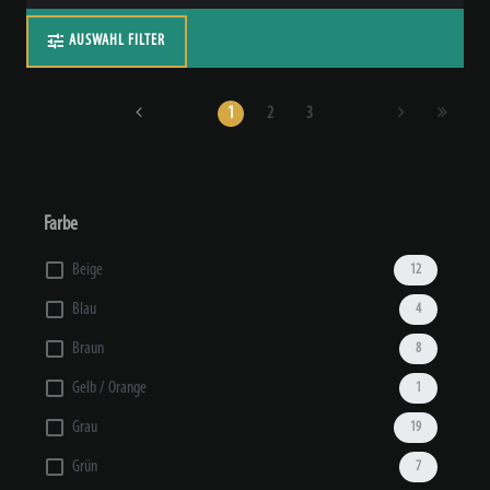
AUSWAHL FILTER
1
2
3
Farbe
Beige
12
Blau
4
Braun
8
Gelb / Orange
1
Grau
19
Grün
7