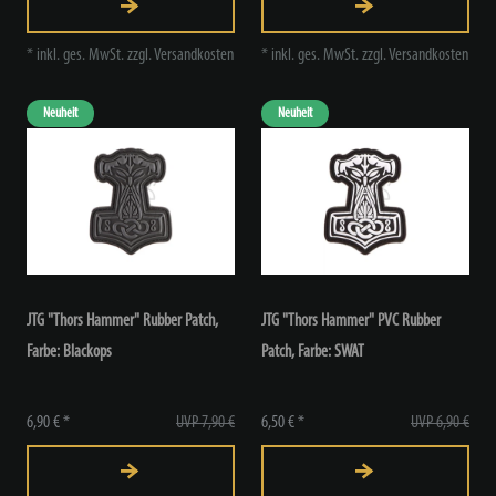
*
inkl. ges. MwSt.
zzgl.
Versandkosten
*
inkl. ges. MwSt.
zzgl.
Versandkosten
Neuheit
Neuheit
JTG "Thors Hammer" Rubber Patch
,
JTG "Thors Hammer" PVC Rubber
Farbe: Blackops
Patch
, Farbe: SWAT
6,90 € *
UVP 7,90 €
6,50 € *
UVP 6,90 €