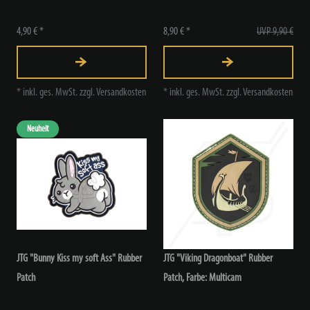
4,90 € *
8,90 € *
UVP 9,90 €
*
inkl. ges. MwSt.
zzgl.
Versandkosten
*
inkl. ges. MwSt.
zzgl.
Versandkosten
Neuheit
JTG "Bunny Kiss my soft Ass" Rubber
JTG "Viking Dragonboat" Rubber
Patch
Patch
, Farbe: Multicam