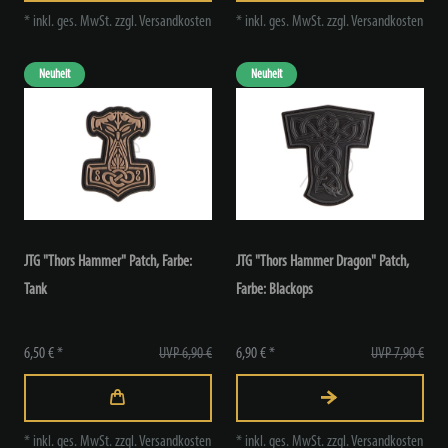
*
inkl. ges. MwSt.
zzgl.
Versandkosten
*
inkl. ges. MwSt.
zzgl.
Versandkosten
Neuheit
Neuheit
JTG "Thors Hammer" Patch
, Farbe:
JTG "Thors Hammer Dragon" Patch
,
Tank
Farbe: Blackops
6,50 € *
UVP 6,90 €
6,90 € *
UVP 7,90 €
*
inkl. ges. MwSt.
zzgl.
Versandkosten
*
inkl. ges. MwSt.
zzgl.
Versandkosten