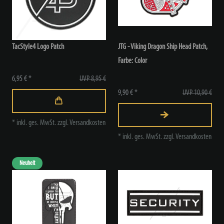
TacStyle4 Logo Patch
JTG - Viking Dragon Ship Head Patch
,
Farbe: Color
6,95 € *
UVP 8,95 €
9,90 € *
UVP 10,90 €
*
inkl. ges. MwSt.
zzgl.
Versandkosten
*
inkl. ges. MwSt.
zzgl.
Versandkosten
Neuheit