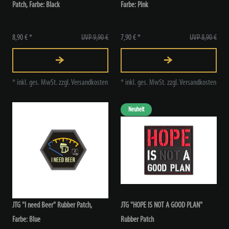
Patch
, Farbe: Black
Farbe: Pink
8,90 € *
UVP 9,90 €
7,90 € *
UVP 8,90 €
*
inkl. ges. MwSt.
zzgl.
Versandkosten
*
inkl. ges. MwSt.
zzgl.
Versandkosten
Neuheit
JTG "I need Beer" Rubber Patch
,
JTG "HOPE IS NOT A GOOD PLAN"
Farbe: Blue
Rubber Patch