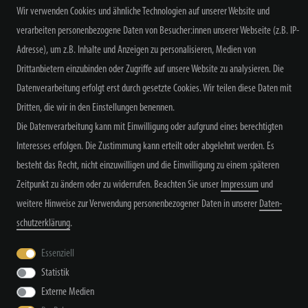
Wir verwenden Cookies und ähnliche Technologien auf unserer Website und
verarbeiten personenbezogene Daten von Besucher:innen unserer Webseite (z.B. IP-
Adresse), um z.B. Inhalte und Anzeigen zu personalisieren, Medien von
Alle Preisangaben inkl. MwSt. zzgl. Versand
Drittanbietern einzubinden oder Zugriffe auf unsere Website zu analysieren. Die
Datenverarbeitung erfolgt erst durch gesetzte Cookies. Wir teilen diese Daten mit
Dritten, die wir in den Einstellungen benennen.
Die Datenverarbeitung kann mit Einwilligung oder aufgrund eines berechtigten
Interesses erfolgen. Die Zustimmung kann erteilt oder abgelehnt werden. Es
besteht das Recht, nicht einzuwilligen und die Einwilligung zu einem späteren
Widerrufs­recht
Widerrufs­formular
Impressum
Zeitpunkt zu ändern oder zu widerrufen. Beachten Sie unser
Impressum
und
weitere Hinweise zur Verwendung personenbezogener Daten in unserer
Daten­
Daten­schutz­erklärung
AGB
Kontakt
schutz­erklärung
.
Essenziell
Statistik
© Copyright by TacStyle4 GbR 2026 | Alle Rechte vorbehalten.
Externe Medien