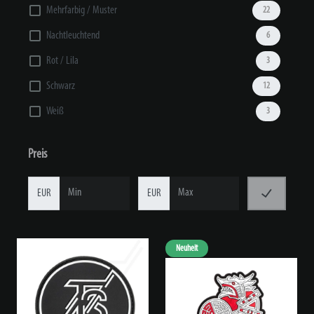
Mehrfarbig / Muster
22
Nachtleuchtend
6
Rot / Lila
3
Schwarz
12
Weiß
3
Preis
EUR
EUR
Neuheit