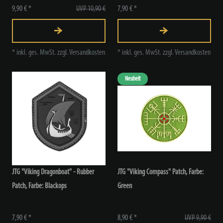
9,90 € *
UVP 10,90 €
7,90 € *
*
inkl. ges. MwSt.
zzgl.
Versandkosten
*
inkl. ges. MwSt.
zzgl.
Versandkosten
Neuheit
JTG "Viking Dragonboat" - Rubber
JTG "Viking Compass" Patch
, Farbe:
Patch
, Farbe: Blackops
Green
7,90 € *
8,90 € *
UVP 9,90 €