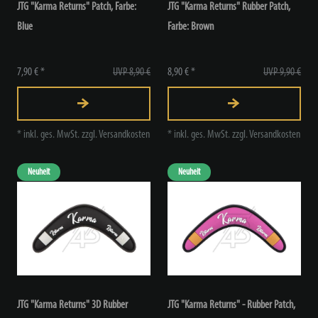
JTG "Karma Returns" Patch
, Farbe:
JTG "Karma Returns" Rubber Patch
,
Blue
Farbe: Brown
7,90 € *
UVP 8,90 €
8,90 € *
UVP 9,90 €
*
inkl. ges. MwSt.
zzgl.
Versandkosten
*
inkl. ges. MwSt.
zzgl.
Versandkosten
Neuheit
Neuheit
JTG "Karma Returns" 3D Rubber
JTG "Karma Returns" - Rubber Patch
,