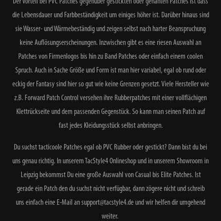
Der Vorteil bei PVC Patches gegenüber gestickten oder genähten Patches ist dass
die Lebensdauer und Farbbeständigkeit um einiges höher ist. Darüber hinaus sind
sie Wasser- und Wärmebeständig und zeigen selbst nach harter Beanspruchung
keine Auflösungserscheinungen.
Inzwischen gibt es eine riesen Auswahl an
Patches von Firmenlogos bis hin zu Band Patches oder einfach einem coolen
Spruch. Auch in Sache Größe und Form ist man hier variabel, egal ob rund oder
eckig d
er Fantasy sind hier so gut wie keine Grenzen gesetzt. Viele Hersteller wie
z.B. Forward Patch Control versehen ihre Rubberpatches
mit einer vollflächigen
Klettrückseite und dem passenden Gegenstück. So kann man seinen Patch auf
fast jedes Kleidungsstück selbst anbringen.
Du suchst
tacticoole Patches egal ob PVC Rubber oder gestickt? Dann bist du bei
uns genau richtig. I
n u
nserem TacStyle4 Onlineshop und in unserem Showroom in
Leipzig
bekommst Du eine große Auswahl von Casual bis Elite Patches. Ist
gerade ein Patch den du suchst nicht verfügbar, dann zögere nicht und schreib
uns einfach eine E-Mail an support@tacstyle4.de und wir helfen dir umgehend
weiter.