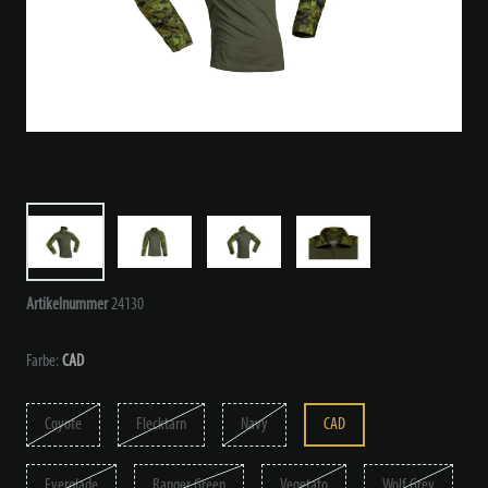
Artikelnummer
24130
Farbe:
CAD
Coyote
Flecktarn
Navy
CAD
Everglade
Ranger Green
Vegetato
Wolf Grey