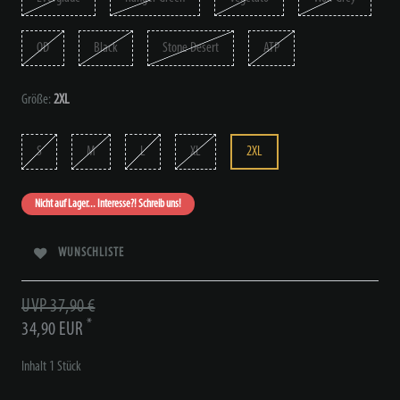
OD
Black
Stone Desert
ATP
Größe:
2XL
S
M
L
XL
2XL
Nicht auf Lager... Interesse?! Schreib uns!
WUNSCHLISTE
UVP 37,90 €
*
34,90 EUR
Inhalt
1
Stück