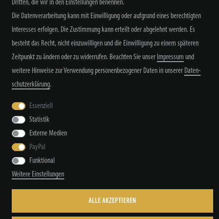
Dritten, die wir in den Einstellungen benennen.
Alle Preisangaben inkl. MwSt. zzgl. Versand
Die Datenverarbeitung kann mit Einwilligung oder aufgrund eines berechtigten
Interesses erfolgen. Die Zustimmung kann erteilt oder abgelehnt werden. Es
besteht das Recht, nicht einzuwilligen und die Einwilligung zu einem späteren
Zeitpunkt zu ändern oder zu widerrufen. Beachten Sie unser
Impressum
und
weitere Hinweise zur Verwendung personenbezogener Daten in unserer
Daten­
Widerrufs­recht
Widerrufs­formular
Impressum
schutz­erklärung
.
Essenziell
Daten­schutz­erklärung
AGB
Kontakt
Statistik
Externe Medien
PayPal
Funktional
© Copyright by TacStyle4 GbR 2026 | Alle Rechte vorbehalten.
Weitere Einstellungen
ALLE AKZEPTIEREN