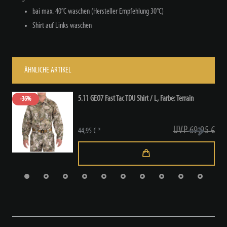
bai max. 40°C waschen (Hersteller Empfehlung 30°C)
Shirt auf Links waschen
ÄHNLICHE ARTIKEL
5.11 GEO7 Fast Tac TDU Shirt / L
, Farbe: Terrain
-36%
UVP 69,95 €
44,95 € *