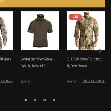
KEL
-33%
DU Shirt /
Combat Shirt Short Sleeve -
5.11 GEO7 Stryke TDU Shirt /
CAD - M
, Farbe: CAD
M
, Farbe: Terrain
 69,95 €
UVP 119,95 €
26,90 € *
79,90 € *