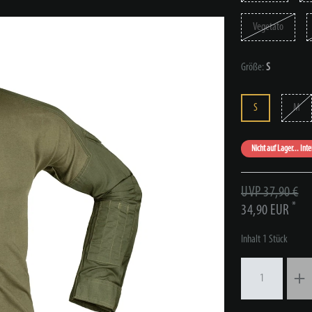
Vegetato
Größe:
S
S
M
Nicht auf Lager... Int
UVP 37,90 €
*
34,90 EUR
Inhalt
1
Stück