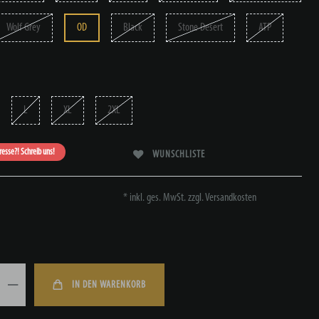
Wolf Grey
OD
Black
Stone Desert
ATP
L
XL
2XL
eresse?! Schreib uns!
WUNSCHLISTE
* inkl. ges. MwSt. zzgl.
Versandkosten
IN DEN WARENKORB