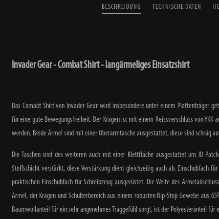
BESCHREIBUNG
TECHNISCHE DATEN
H
Invader Gear - Combat Shirt - langärmeliges Einsatzshirt
Das Comabt Shirt von Invader Gear wird insbesondere unter einem Plattenträger ge
für eine gute Bewegungsfreiheit. Der Kragen ist mit einem Reissverschluss von YKK 
werden. Beide Ärmel sind mit einer Oberarmtasche ausgestattet, diese sind schräg a
Die Taschen sind des weiteren auch mit einer Klettfläche ausgestattet um ID Patc
Stoffschicht verstärkt, diese Verstärkung dient gleichzeitig auch als Einschubfach fü
praktischen Einschubfach für Schreibzeug ausgerüstet. Die Weite des Ärmelabschlusse
Ärmel, der Kragen und Schulterbereich aus einem robusten Rip-Stop Gewebe aus 65
Baumwollanteil für ein sehr angenehmes Traggefühl sorgt, ist der Polyesteranteil für 