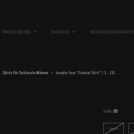
ROBUSTE TASCHEN
RUCKSÄCKE
TACTICOOLE HUNDE AUSRÜ
Shirts Für Tacticoole Männer
Invader Gear "Combat Shirt" / S - 2XL
Farbe:
OD
Coyote