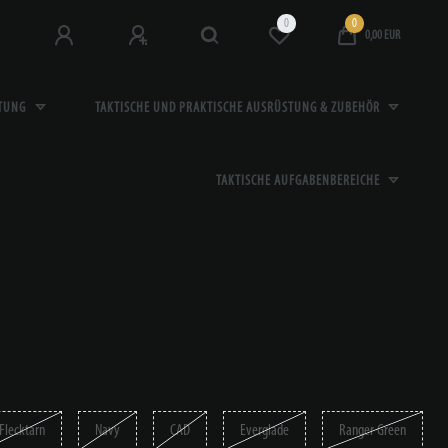
0
0
0,00 EUR
STUNG
TAKTISCHE UND PRAKTISCHE AUSRÜSTUNG & ZUBEHÖR
TAKTISCHE AUFGABENBEREICHE
Flecktarn
Navy
CAD
Everglade
Ranger Green