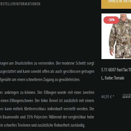
ÄHNLICHE ARTI
ERSTELLERINFORMATIONEN
-36%
tragen um Druckstellen zu vermeiden. Der moderne Schnitt sorgt
5.11 GEO7 Fast Tac T
ausgestattet und kann sowohl offen als auch geschlossen getragen
L
, Farbe: Terrain
ufgenäht um einen schnelleren Zugang zu gewährleisten.
hes anbringen zu können. Der Ellbogen wurde mit einer zweiten
UVP
44,95 € *
r einen Ellbogenschoner. Der linke Ärmel ist zusätzlich mit einem
s kann mittels Klettverschluss individuell verstellt werden. Die
% Baumwolle und 35% Polyester. Während der vergleichbar hohe
ein schnelles Trocknen und zusätzliche Robustheit zuständig.