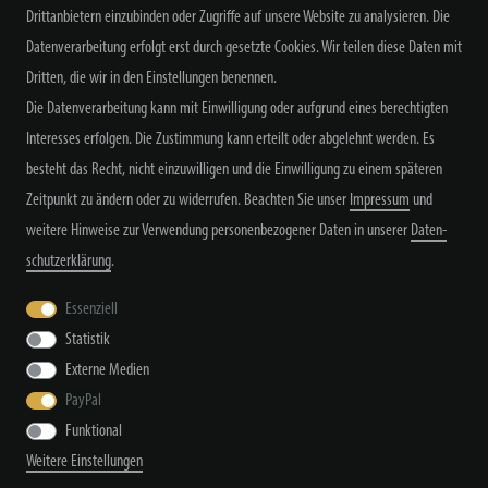
Drittanbietern einzubinden oder Zugriffe auf unsere Website zu analysieren. Die
NEWSLETTER ABONNIEREN
Datenverarbeitung erfolgt erst durch gesetzte Cookies. Wir teilen diese Daten mit
Dritten, die wir in den Einstellungen benennen.
Die Datenverarbeitung kann mit Einwilligung oder aufgrund eines berechtigten
Interesses erfolgen. Die Zustimmung kann erteilt oder abgelehnt werden. Es
Alle Preisangaben inkl. MwSt. zzgl. Versand
besteht das Recht, nicht einzuwilligen und die Einwilligung zu einem späteren
Zeitpunkt zu ändern oder zu widerrufen. Beachten Sie unser
Impressum
und
weitere Hinweise zur Verwendung personenbezogener Daten in unserer
Daten­
schutz­erklärung
.
Essenziell
Widerrufs­recht
Widerrufs­formular
Impressum
Statistik
Externe Medien
PayPal
Daten­schutz­erklärung
AGB
Kontakt
Funktional
Weitere Einstellungen