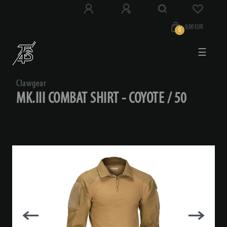
0,00 EUR
0
☰
Clawgear
MK.III COMBAT SHIRT - COYOTE / 50