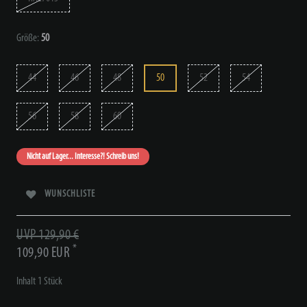
Größe:
50
44
46
48
50
52
54
56
58
60
Nicht auf Lager... Interesse?! Schreib uns!
WUNSCHLISTE
UVP 129,90 €
*
109,90 EUR
Inhalt
1
Stück