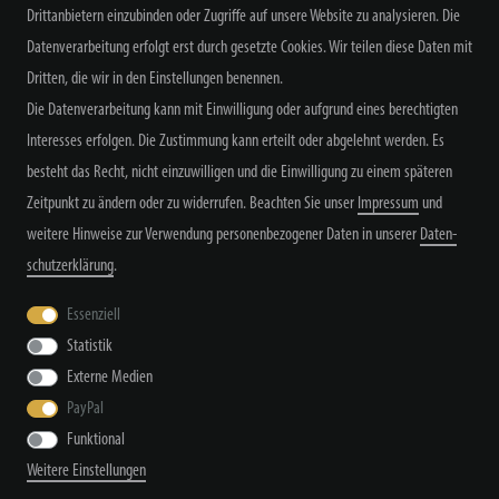
Drittanbietern einzubinden oder Zugriffe auf unsere Website zu analysieren. Die
Datenverarbeitung erfolgt erst durch gesetzte Cookies. Wir teilen diese Daten mit
Dritten, die wir in den Einstellungen benennen.
Alle Preisangaben inkl. MwSt. zzgl. Versand
Die Datenverarbeitung kann mit Einwilligung oder aufgrund eines berechtigten
Interesses erfolgen. Die Zustimmung kann erteilt oder abgelehnt werden. Es
besteht das Recht, nicht einzuwilligen und die Einwilligung zu einem späteren
Zeitpunkt zu ändern oder zu widerrufen. Beachten Sie unser
Impressum
und
weitere Hinweise zur Verwendung personenbezogener Daten in unserer
Daten­
schutz­erklärung
.
Widerrufs­recht
Widerrufs­formular
Impressum
Essenziell
Statistik
Daten­schutz­erklärung
AGB
Kontakt
Externe Medien
PayPal
Funktional
© Copyright by TacStyle4 GbR 2026 | Alle Rechte vorbehalten.
Weitere Einstellungen