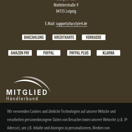
Mottelerstraße 9
04155 Leipzig
E.Mail:
support@tacstyle4.de
Wir verwenden Cookies und ähnliche Technologien auf unserer Website und
verarbeiten personenbezogene Daten von Besucher:innen unserer Webseite (z.B. IP-
NEWSLETTER ABONNIEREN
Adresse), um z.B. Inhalte und Anzeigen zu personalisieren, Medien von