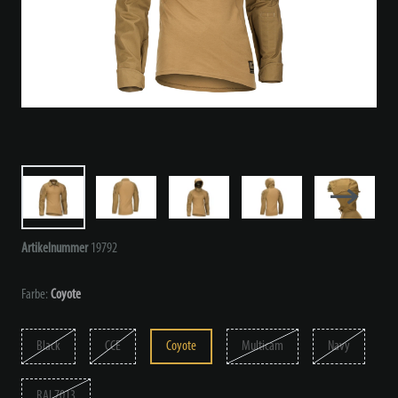
Artikelnummer
19792
Farbe:
Coyote
Black
CCE
Coyote
Multicam
Navy
RAL7013