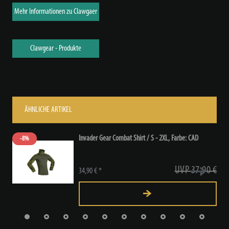
Mehr Informationen zu Clawgaer
Clawgear - Produkte
ÄHNLICHE ARTIKEL
Invader Gear Combat Shirt / S - 2XL
, Farbe: CAD
-8%
UVP 37,90 €
34,90 € *