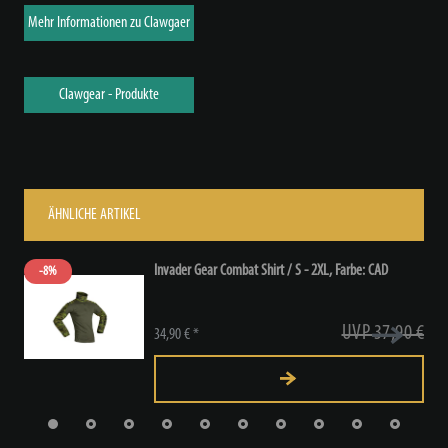
Mehr Informationen zu Clawgaer
Clawgear - Produkte
ÄHNLICHE ARTIKEL
Invader Gear Combat Shirt / S - 2XL
, Farbe: CAD
-8%
UVP 37,90 €
34,90 € *