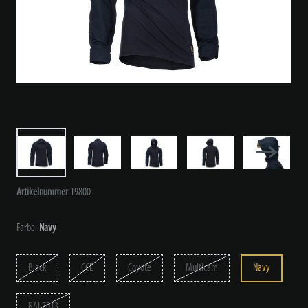
Artikelnummer
19800
Farbe:
Navy
Black
CCE
Coyote
Multicam
Navy
RAL7013