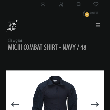
0,00 EUR
0
☰
Clawgear
MK.III COMBAT SHIRT - NAVY / 48