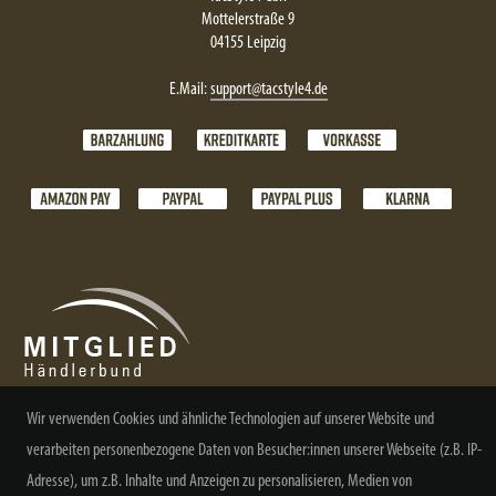
Mottelerstraße 9
04155 Leipzig
E.Mail:
support@tacstyle4.de
Wir verwenden Cookies und ähnliche Technologien auf unserer Website und
verarbeiten personenbezogene Daten von Besucher:innen unserer Webseite (z.B. IP-
NEWSLETTER ABONNIEREN
Adresse), um z.B. Inhalte und Anzeigen zu personalisieren, Medien von