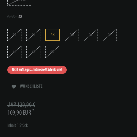
Größe:
48
44
46
48
50
52
54
56
58
60
Nicht auf Lager... Interesse?! Schreib uns!
WUNSCHLISTE
UVP 129,90 €
*
109,90 EUR
Inhalt
1
Stück