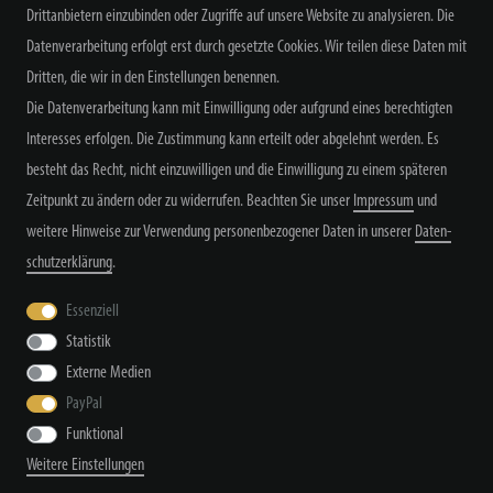
Drittanbietern einzubinden oder Zugriffe auf unsere Website zu analysieren. Die
Datenverarbeitung erfolgt erst durch gesetzte Cookies. Wir teilen diese Daten mit
Dritten, die wir in den Einstellungen benennen.
Alle Preisangaben inkl. MwSt. zzgl. Versand
Die Datenverarbeitung kann mit Einwilligung oder aufgrund eines berechtigten
Interesses erfolgen. Die Zustimmung kann erteilt oder abgelehnt werden. Es
besteht das Recht, nicht einzuwilligen und die Einwilligung zu einem späteren
Zeitpunkt zu ändern oder zu widerrufen. Beachten Sie unser
Impressum
und
weitere Hinweise zur Verwendung personenbezogener Daten in unserer
Daten­
schutz­erklärung
.
Widerrufs­recht
Widerrufs­formular
Impressum
Essenziell
Statistik
Daten­schutz­erklärung
AGB
Kontakt
Externe Medien
PayPal
Funktional
© Copyright by TacStyle4 GbR 2026 | Alle Rechte vorbehalten.
Weitere Einstellungen