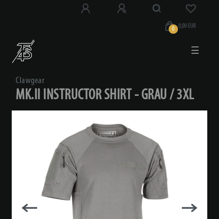
0,00 EUR
0
☰
Clawgear
MK.II INSTRUCTOR SHIRT - GRAU / 3XL