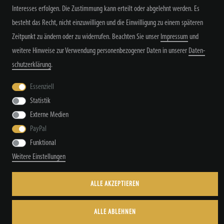
Interesses erfolgen. Die Zustimmung kann erteilt oder abgelehnt werden. Es
besteht das Recht, nicht einzuwilligen und die Einwilligung zu einem späteren
Zeitpunkt zu ändern oder zu widerrufen. Beachten Sie unser
Impressum
und
weitere Hinweise zur Verwendung personenbezogener Daten in unserer
Daten­
schutz­erklärung
.
Widerrufs­recht
Widerrufs­formular
Impressum
Essenziell
Statistik
Daten­schutz­erklärung
AGB
Kontakt
Externe Medien
PayPal
Funktional
Weitere Einstellungen
© Copyright by TacStyle4 GbR 2026 | Alle Rechte vorbehalten.
ALLE AKZEPTIEREN
ALLE ABLEHNEN