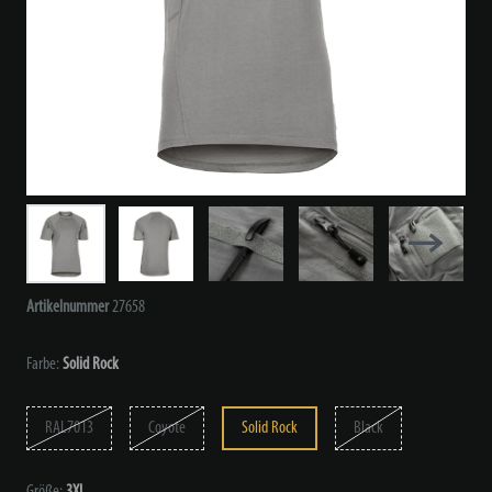
Artikelnummer
27658
Farbe:
Solid Rock
RAL7013
Coyote
Solid Rock
Black
Größe:
3XL