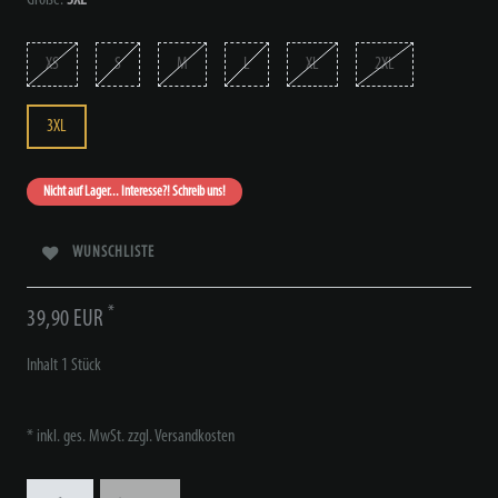
XS
S
M
L
XL
2XL
3XL
Nicht auf Lager... Interesse?! Schreib uns!
WUNSCHLISTE
*
39,90 EUR
Inhalt
1
Stück
* inkl. ges. MwSt. zzgl.
Versandkosten