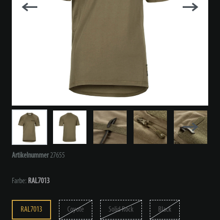
Artikelnummer
27655
Farbe:
RAL7013
RAL7013
Coyote
Solid Rock
Black