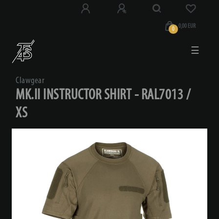
0,00 EUR
0
☰
Clawgear
MK.II INSTRUCTOR SHIRT - RAL7013 /
XS