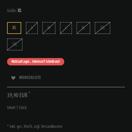
Größe:
XS
XS
S
M
L
XL
2XL
3XL
Nicht auf Lager... Interesse?! Schreib uns!
WUNSCHLISTE
*
39,90 EUR
Inhalt
1
Stück
* inkl. ges. MwSt. zzgl.
Versandkosten