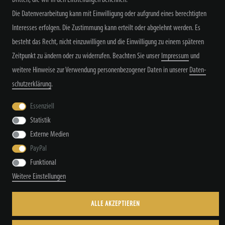
Dritten, die wir in den Einstellungen benennen.
Die Datenverarbeitung kann mit Einwilligung oder aufgrund eines berechtigten
Alle Preisangaben inkl. MwSt. zzgl. Versand
Interesses erfolgen. Die Zustimmung kann erteilt oder abgelehnt werden. Es
besteht das Recht, nicht einzuwilligen und die Einwilligung zu einem späteren
Zeitpunkt zu ändern oder zu widerrufen. Beachten Sie unser
Impressum
und
weitere Hinweise zur Verwendung personenbezogener Daten in unserer
Daten­
schutz­erklärung
.
Widerrufs­recht
Widerrufs­formular
Impressum
Essenziell
Statistik
Daten­schutz­erklärung
AGB
Kontakt
Externe Medien
PayPal
Funktional
Weitere Einstellungen
© Copyright by TacStyle4 GbR 2026 | Alle Rechte vorbehalten.
ALLE AKZEPTIEREN