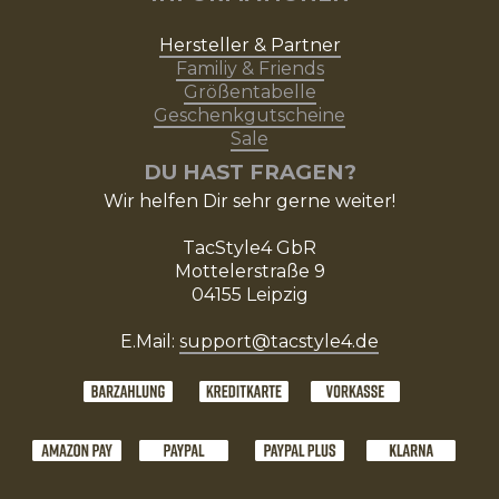
Hersteller & Partner
Familiy & Friends
Größentabelle
Geschenkgutscheine
Sale
DU HAST FRAGEN?
Wir helfen Dir sehr gerne weiter!
TacStyle4 GbR
Mottelerstraße 9
04155 Leipzig
E.Mail:
support@tacstyle4.de