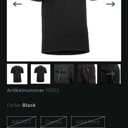
Artikelnummer
10052
Farbe:
Black
RAL7013
Coyote
Solid Rock