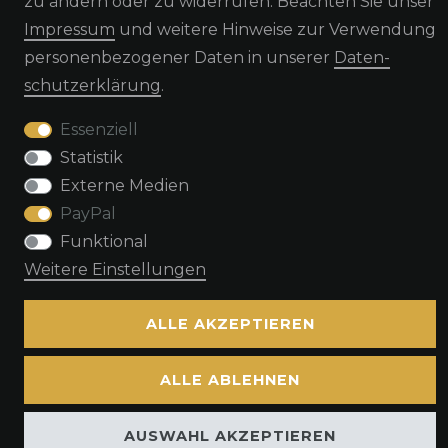
zu ändern oder zu widerrufen. Beachten Sie unser
Widerrufs­recht
Widerrufs­formular
Impressum
und weitere Hinweise zur Verwendung
personenbezogener Daten in unserer
Daten­
schutz­erklärung
.
Impressum
Daten­schutz­erklärung
AGB
Essenziell
Statistik
Kontakt
Externe Medien
PayPal
Funktional
Weitere Einstellungen
© Copyright by TacStyle4 GbR 2026 | Alle Rechte vorbehalten.
ALLE AKZEPTIEREN
ALLE ABLEHNEN
AUSWAHL AKZEPTIEREN