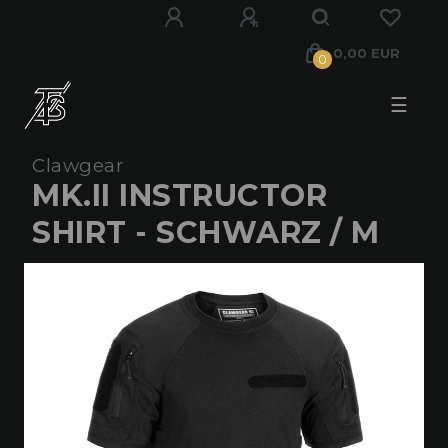
0,00 EUR
0
☰
Clawgear
MK.II INSTRUCTOR
SHIRT - SCHWARZ / M