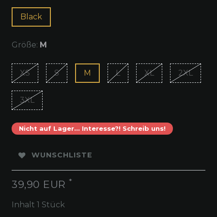
Black
Größe:
M
XS
S
M
L
XL
2XL
3XL
Nicht auf Lager... Interesse?! Schreib uns!
WUNSCHLISTE
*
39,90 EUR
Inhalt
1
Stück