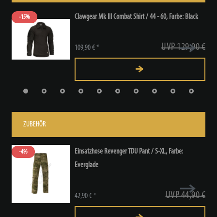
Clawgear Mk III Combat Shirt / 44 - 60
, Farbe: Black
-15%
UVP 129,90 €
109,90 € *
ZUBEHÖR
Einsatzhose Revenger TDU Pant / S-XL
, Farbe:
-4%
Everglade
UVP 44,90 €
42,90 € *