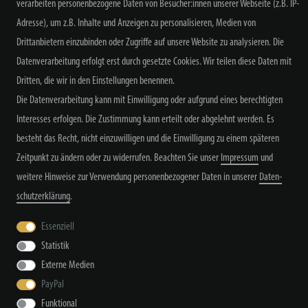
verarbeiten personenbezogene Daten von Besucher:innen unserer Webseite (z.B. IP-
NEWSLETTER ABONNIEREN
Adresse), um z.B. Inhalte und Anzeigen zu personalisieren, Medien von
Drittanbietern einzubinden oder Zugriffe auf unsere Website zu analysieren. Die
Datenverarbeitung erfolgt erst durch gesetzte Cookies. Wir teilen diese Daten mit
Dritten, die wir in den Einstellungen benennen.
Alle Preisangaben inkl. MwSt. zzgl. Versand
Die Datenverarbeitung kann mit Einwilligung oder aufgrund eines berechtigten
Interesses erfolgen. Die Zustimmung kann erteilt oder abgelehnt werden. Es
besteht das Recht, nicht einzuwilligen und die Einwilligung zu einem späteren
Zeitpunkt zu ändern oder zu widerrufen. Beachten Sie unser
Impressum
und
weitere Hinweise zur Verwendung personenbezogener Daten in unserer
Daten­
schutz­erklärung
.
Widerrufs­recht
Widerrufs­formular
Impressum
Essenziell
Statistik
Daten­schutz­erklärung
AGB
Kontakt
Externe Medien
PayPal
Funktional