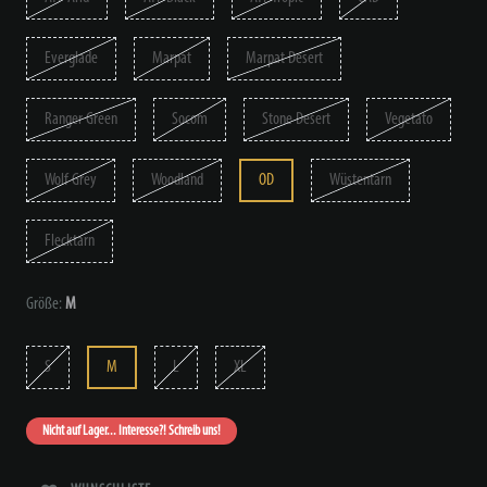
Everglade
Marpat
Marpat Desert
Ranger Green
Socom
Stone Desert
Vegetato
Wolf Grey
Woodland
OD
Wüstentarn
Flecktarn
Größe:
M
S
M
L
XL
Nicht auf Lager... Interesse?! Schreib uns!