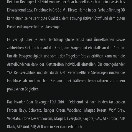
Bei dem Revenger TDU Shirt von Invader Gear handelt es sich um ein klassisches
Einsatzhemd bzw. Feldbluse in Größe M . Dieses Hemd in der Farbausführung OD
kann durch seine sehr gute Qualität, dem atmungsaktiven Stoff und dem guten
Preis-Leistungsverhältnis überzeugen.
Es verfügt über je zwei leichtzugängliche Brust und Ärmeltaschen sowie
zahlreichen Klettflächen auf der Front, am Kragen und ebenfalls an den Ärmeln.
Um die Passgenauigkeit und somit den Tragekomfort zu erhöhen kann man die
Ärmelbündchen dank der Klettstreifen individuell einstellen. Ein durchgehender
YKK Reißverschluss und der durch Klett verschließbare Stehkragen runden die
Feldbluse ab und machen Sie auch bei kälteren Temperaturen zu einem
praktischen Begleiter.
Das Invader Gear Revenger TDU Shirt - Feldhemd ist noch in den tacticoolen
Farben Navy, Schwarz, Ranger Green, Woodland, Marpat Desert, Wolf Grey,
Vegetato, Stone Desert, Socom, Marpat, Everglade, Coyote, CAD, ATP Tropic, ATP
Black, ATP Arid, ATP, ACU und in Flecktarn erhältlich.