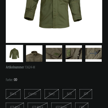
Artikelnummer
13624-M
Farbe:
OD
Black
Coyote
Navy
ACU
ATP
ATP Arid
ATP Black
ATP Tropic
CAD