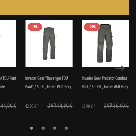
-4%
-20%
r TDU Pant
Invader Gear "Revenger TDU
Invader Gear Predator Combat
lade
Pant" / S - XL
, Farbe: Wolf Grey
Pant / S - XXL
, Farbe: Wolf Grey
 44,90 €
UVP 44,90 €
UVP 86,90 €
42,90 € *
69,90 € *