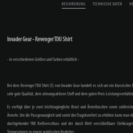
BESCHREIBUNG
TECHNISCHE DATEN
H
Invader Gear - Revenger TDU Shirt
- in verschiedenen Größen und Farben erhältlich -
Bei dem Revenger TDU Shirt (S) von Invader Gear handelt es sich um ein klassisches
sehr gute Qualität, dem atmungsaktiven Stoff und dem guten Preis-Leistungsverhältn
Es verfügt über je zwei leichtzugängliche Brust und Ärmeltaschen sowie zahlreich
Ärmeln. Um die Passgenauigkeit und somit den Tragekomfort zu erhöhen kann man die 
durchgehender YKK Reißverschluss und der durch Klett verschließbare Stehkrag
Temperaturen zu einem praktischen Begleiter.