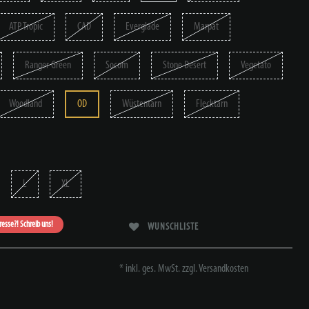
ATP Tropic
CAD
Everglade
Marpat
Ranger Green
Socom
Stone Desert
Vegetato
Woodland
OD
Wüstentarn
Flecktarn
L
XL
eresse?! Schreib uns!
WUNSCHLISTE
* inkl. ges. MwSt. zzgl.
Versandkosten