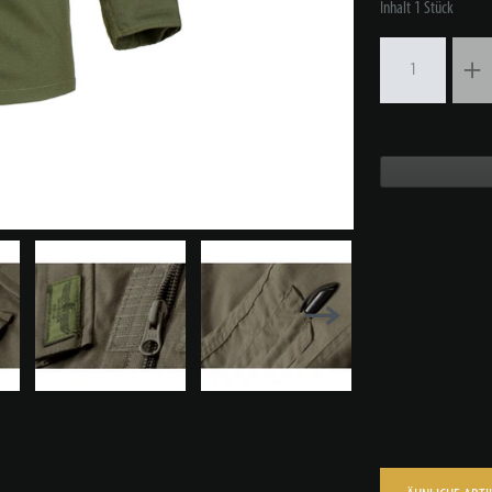
Inhalt
1
Stück