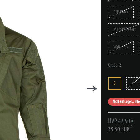
ATP Black
Marpat Desert
Wolf Grey
Größe:
S
S
M
Nicht auf Lager... Int
UVP 42,90 €
*
39,90 EUR