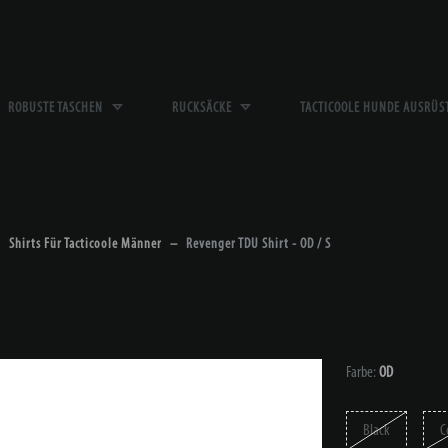
ROBUSTE TASCHEN
RUCKSÄCKE
TACTICOOLE HUNDE AUSRÜ
Shirts Für Tacticoole Männer
Revenger TDU Shirt - OD / S
Farbe:
OD
Black
C