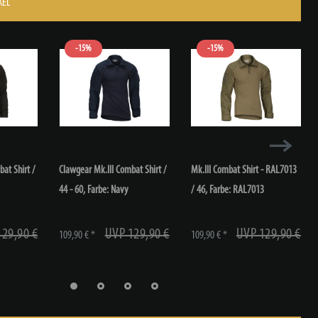
KEL
-15%
-15%
at Shirt /
Clawgear Mk.III Combat Shirt /
Mk.III Combat Shirt - RAL7013
44 - 60
, Farbe: Navy
/ 46
, Farbe: RAL7013
129,90 €
UVP 129,90 €
UVP 129,90 €
109,90 € *
109,90 € *