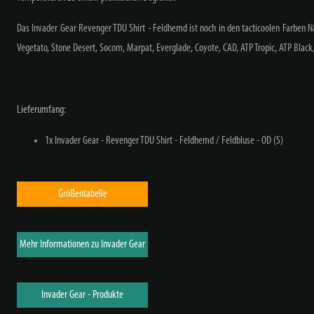
Das Invader Gear Revenger TDU Shirt - Feldhemd ist noch in den tacticoolen Farben 
Vegetato, Stone Desert, Socom, Marpat, Everglade, Coyote, CAD, ATP Tropic, ATP Black, 
Lieferumfang:
1x Invader Gear - Revenger TDU Shirt - Feldhemd / Feldbluse - OD (S)
Größentabelle
Mehr Informationen zu Invader Gear
Invader Gear - Produkte