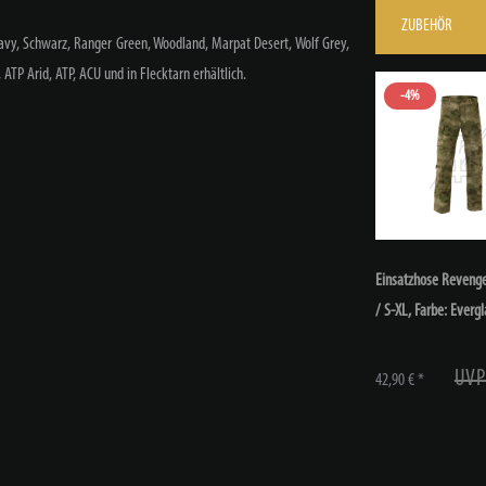
ZUBEHÖR
Navy, Schwarz, Ranger Green, Woodland, Marpat Desert, Wolf Grey,
ATP Arid, ATP, ACU und in Flecktarn erhältlich.
-4%
Einsatzhose Revenge
/ S-XL
, Farbe: Everg
UVP
42,90 € *