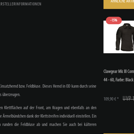
ÄHNLICHE ARTI
ERSTELLERINFORMATIONEN
-15%
Clawgear Mk III Comb
44 - 60
, Farbe: Black
 Einsatzhemd bzw. Feldbluse. Dieses Hemd in OD kann durch seine
is überzeugen.
UVP 
109,90 € *
en Klettflächen auf der Front, am Kragen und ebenfalls an den
Ärmelbündchen dank der Klettstreifen individuell einstellen. Ein
en runden die Feldbluse ab und machen Sie auch bei kälteren