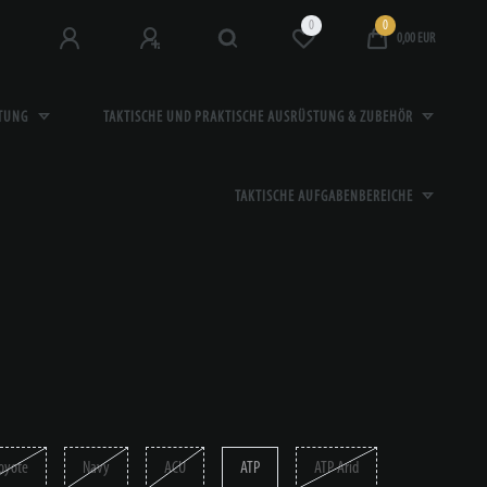
0
0
0,00 EUR
STUNG
TAKTISCHE UND PRAKTISCHE AUSRÜSTUNG & ZUBEHÖR
TAKTISCHE AUFGABENBEREICHE
oyote
Navy
ACU
ATP
ATP Arid