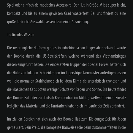
Spiel oder einfach als modisches Accessoire. Der Hut in Größe M ist super leicht,
kompakt und bis zu einem gewissen Grad wasserfest. Bei uns findest du eine
große farbliche Auswahl, passend zu deiner Ausrüstung.
Tacticooles Wissen
Die ursprüngliche Hutform gibt es in Indochina schon länger aber bekannt wurde
der Boonie durch die US-Streitkräften welche während des Vietnamkrieges
diesen eingeführt haben. Die eingesetzten Truppen der Special Forces hatten sich
die Hüte von lokalen Schneidereien im Tigerstripe-Tarnmuster anfertigen lassen
weil die normalen Stahlhelme sich bei dem Klima als unpraktisch erwiesen und
die klassischen Caps boten weniger Schutz vor Regen und Sonne. Bis heute findet
der Boonie Hat oder zu deutsch Krempenhut im Militär, weltweit seinen Einsatz
lediglich das Material und die Tarnfarben haben sich im Laufe der Zeit verändert.
Im zivilen Bereich hat sich auch der Boonie Hat zum Kleidungsstück für Jeden
gemausert. Sein Preis, die kompakte Bauweise (die beim zusammenfalten in die