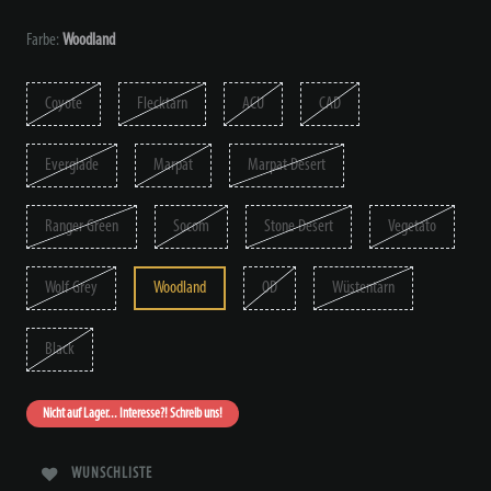
Farbe:
Woodland
Coyote
Flecktarn
ACU
CAD
Everglade
Marpat
Marpat Desert
Ranger Green
Socom
Stone Desert
Vegetato
Wolf Grey
Woodland
OD
Wüstentarn
Black
Nicht auf Lager... Interesse?! Schreib uns!
WUNSCHLISTE