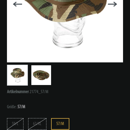
Artikelnummer
21774_57/M
Größe:
57/M
59/L
61/XL
57/M