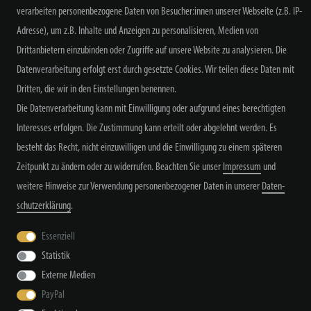
verarbeiten personenbezogene Daten von Besucher:innen unserer Webseite (z.B. IP-
NEWSLETTER ABONNIEREN
Adresse), um z.B. Inhalte und Anzeigen zu personalisieren, Medien von
Drittanbietern einzubinden oder Zugriffe auf unsere Website zu analysieren. Die
Datenverarbeitung erfolgt erst durch gesetzte Cookies. Wir teilen diese Daten mit
Dritten, die wir in den Einstellungen benennen.
Alle Preisangaben inkl. MwSt. zzgl. Versand
Die Datenverarbeitung kann mit Einwilligung oder aufgrund eines berechtigten
Interesses erfolgen. Die Zustimmung kann erteilt oder abgelehnt werden. Es
besteht das Recht, nicht einzuwilligen und die Einwilligung zu einem späteren
Zeitpunkt zu ändern oder zu widerrufen. Beachten Sie unser
Impressum
und
weitere Hinweise zur Verwendung personenbezogener Daten in unserer
Daten­
schutz­erklärung
.
Widerrufs­recht
Widerrufs­formular
Impressum
Essenziell
Statistik
Daten­schutz­erklärung
AGB
Kontakt
Externe Medien
PayPal