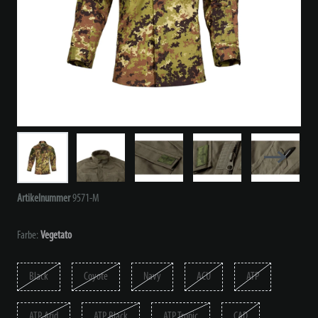
Artikelnummer
9571-M
Farbe:
Vegetato
Black
Coyote
Navy
ACU
ATP
ATP Arid
ATP Black
ATP Tropic
CAD