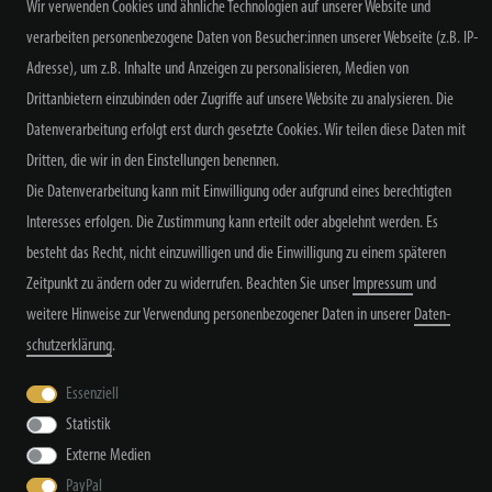
Wir verwenden Cookies und ähnliche Technologien auf unserer Website und
verarbeiten personenbezogene Daten von Besucher:innen unserer Webseite (z.B. IP-
NEWSLETTER ABONNIEREN
Adresse), um z.B. Inhalte und Anzeigen zu personalisieren, Medien von
Drittanbietern einzubinden oder Zugriffe auf unsere Website zu analysieren. Die
Datenverarbeitung erfolgt erst durch gesetzte Cookies. Wir teilen diese Daten mit
Dritten, die wir in den Einstellungen benennen.
Alle Preisangaben inkl. MwSt. zzgl. Versand
Die Datenverarbeitung kann mit Einwilligung oder aufgrund eines berechtigten
Interesses erfolgen. Die Zustimmung kann erteilt oder abgelehnt werden. Es
besteht das Recht, nicht einzuwilligen und die Einwilligung zu einem späteren
Zeitpunkt zu ändern oder zu widerrufen. Beachten Sie unser
Impressum
und
weitere Hinweise zur Verwendung personenbezogener Daten in unserer
Daten­
schutz­erklärung
.
Widerrufs­recht
Widerrufs­formular
Impressum
Essenziell
Statistik
Daten­schutz­erklärung
AGB
Kontakt
Externe Medien
PayPal