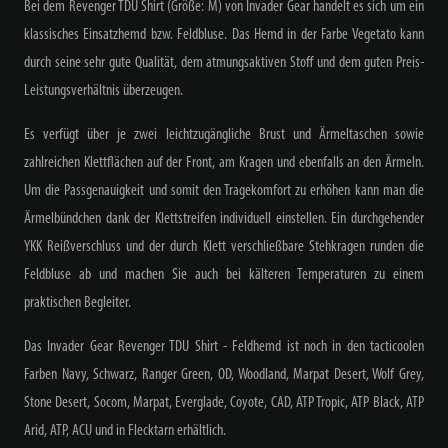
Bei dem Revenger TDU Shirt (Größe: M) von Invader Gear handelt es sich um ein
klassisches Einsatzhemd bzw. Feldbluse. Das Hemd in der Farbe Vegetato kann
durch seine sehr gute Qualität, dem atmungsaktiven Stoff und dem guten Preis-
Leistungsverhältnis überzeugen.
Es verfügt über je zwei leichtzugängliche Brust und Ärmeltaschen sowie
zahlreichen Klettflächen auf der Front, am Kragen und ebenfalls an den Ärmeln.
Um die Passgenauigkeit und somit den Tragekomfort zu erhöhen kann man die
Ärmelbündchen dank der Klettstreifen individuell einstellen. Ein durchgehender
YKK Reißverschluss und der durch Klett verschließbare Stehkragen runden die
Feldbluse ab und machen Sie auch bei kälteren Temperaturen zu einem
praktischen Begleiter.
Das Invader Gear Revenger TDU Shirt - Feldhemd ist noch in den tacticoolen
Farben Navy, Schwarz, Ranger Green, OD, Woodland, Marpat Desert, Wolf Grey,
Stone Desert, Socom, Marpat, Everglade, Coyote, CAD, ATP Tropic, ATP Black, ATP
Arid, ATP, ACU und in Flecktarn erhältlich.