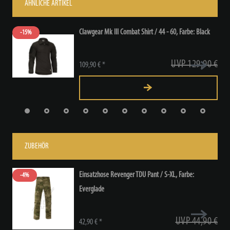
ÄHNLICHE ARTIKEL
Clawgear Mk III Combat Shirt / 44 - 60
, Farbe: Black
-15%
UVP 129,90 €
109,90 € *
ZUBEHÖR
Einsatzhose Revenger TDU Pant / S-XL
, Farbe:
-4%
Everglade
UVP 44,90 €
42,90 € *