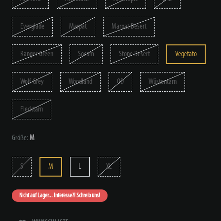
Everglade
Marpat
Marpat Desert
Ranger Green
Socom
Stone Desert
Vegetato
Wolf Grey
Woodland
OD
Wüstentarn
Flecktarn
Größe:
M
S
M
L
XL
Nicht auf Lager... Interesse?! Schreib uns!