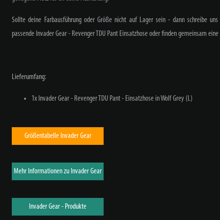
Sollte deine Farbausführung oder Größe nicht auf Lager sein - dann schreibe uns 
passende
Invader Gear - Revenger TDU Pant Einsatzhose oder finden gemeinsam eine 
Lieferumfang:
1x Invader Gear - Revenger TDU Pant - Einsatzhose in Wolf Grey (L)
Größentabelle Invader Gear
Mehr Informationen zu Invader Gear
Invader Gear - Produkte