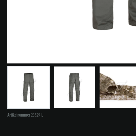
Artikelnummer
23529-L