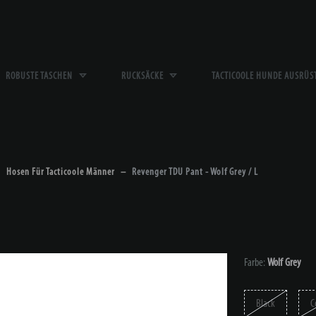
ROBUSTE TASCHEN
RUCKSÄCKE
TACTICOOLE HUNDE AUSRÜ
Hosen Für Tacticoole Männer
Revenger TDU Pant - Wolf Grey / L
Farbe:
Wolf Grey
Black
C