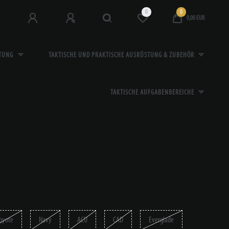
0
0
0,00 EUR
STUNG
TAKTISCHE UND PRAKTISCHE AUSRÜSTUNG & ZUBEHÖR
TAKTISCHE AUFGABENBEREICHE
oyote
Navy
ACU
CAD
Everglade