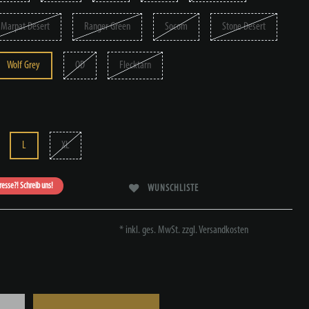
Marpat Desert
Ranger Green
Socom
Stone Desert
Wolf Grey
OD
Flecktarn
L
XL
eresse?! Schreib uns!
WUNSCHLISTE
* inkl. ges. MwSt. zzgl.
Versandkosten