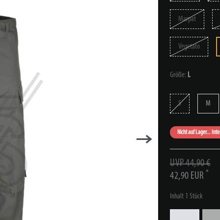
Marpat
Vegetato
Größe:
L
S
M
Nicht auf Lager... Int
UVP 44,90 €
*
42,90 EUR
Inhalt
1
Stück