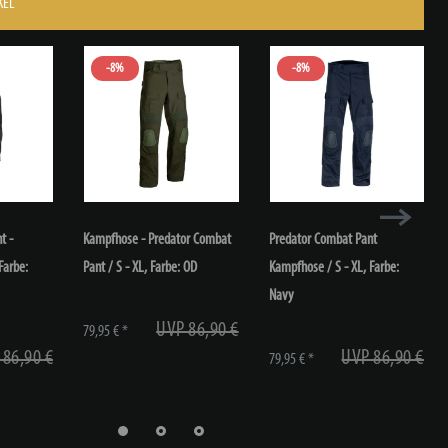
KEL
-8%
-8%
t -
Kampfhose - Predator Combat
Predator Combat Pant
 Farbe:
Pant / S - XL
, Farbe: OD
Kampfhose / S - XL
, Farbe:
Navy
UVP 86,90 €
79,95 € *
 86,90 €
UVP 86,90 €
79,95 € *