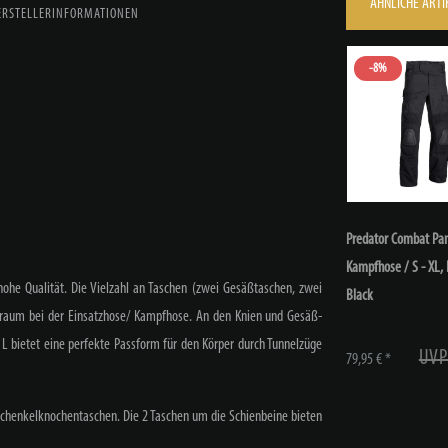
ÄHNLICHE ARTI
ERSTELLERINFORMATIONEN
-8%
Predator Combat Pan
Kampfhose / S - XL
,
ohe Qualität. Die Vielzahl an Taschen (zwei Gesäßtaschen, zwei
Black
uraum bei der Einsatzhose/ Kampfhose. An den Knien und Gesäß-
 L bietet eine perfekte Passform für den Körper durch Tunnelzüge
UVP
79,95 € *
chenkelknochentaschen. Die 2 Taschen um die Schienbeine bieten