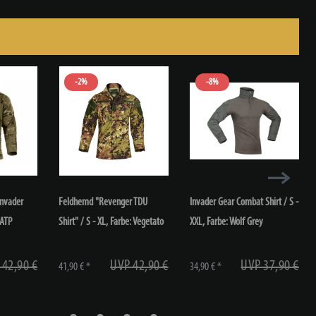
-2%
-8%
Invader
Feldhemd "Revenger TDU
Invader Gear Combat Shirt / S -
 ATP
Shirt" / S - XL
, Farbe: Vegetato
XXL
, Farbe: Wolf Grey
 42,90 €
UVP 42,90 €
UVP 37,90 €
41,90 € *
34,90 € *