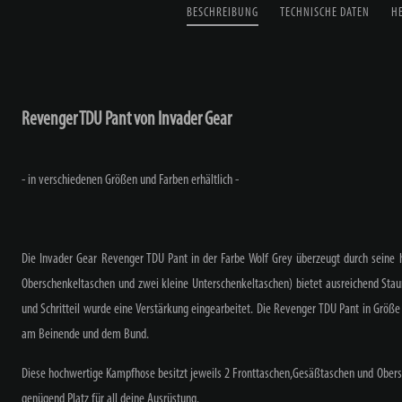
BESCHREIBUNG
TECHNISCHE DATEN
H
Revenger TDU Pant von Invader Gear
- in verschiedenen Größen und Farben erhältlich -
Die Invader Gear Revenger TDU Pant in der Farbe Wolf Grey überzeugt durch seine h
Oberschenkeltaschen und zwei kleine Unterschenkeltaschen) bietet ausreichend Sta
und Schritteil wurde eine Verstärkung eingearbeitet. Die Revenger TDU Pant in Größe
am Beinende und dem Bund.
Diese hochwertige Kampfhose besitzt jeweils 2 Fronttaschen,Gesäßtaschen und Obers
genügend Platz für all deine Ausrüstung.