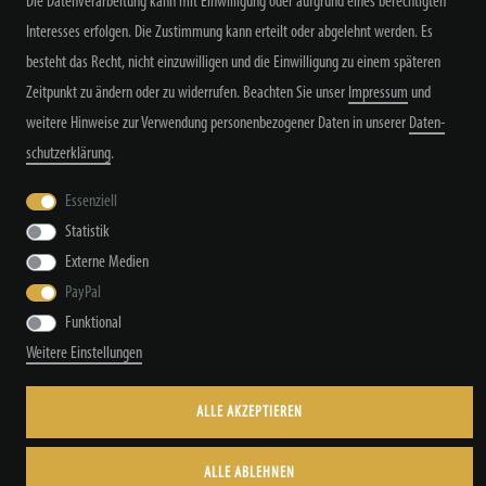
Die Datenverarbeitung kann mit Einwilligung oder aufgrund eines berechtigten
Interesses erfolgen. Die Zustimmung kann erteilt oder abgelehnt werden. Es
besteht das Recht, nicht einzuwilligen und die Einwilligung zu einem späteren
Zeitpunkt zu ändern oder zu widerrufen. Beachten Sie unser
Impressum
und
weitere Hinweise zur Verwendung personenbezogener Daten in unserer
Daten­
schutz­erklärung
.
Widerrufs­recht
Widerrufs­formular
Impressum
Essenziell
Statistik
Daten­schutz­erklärung
AGB
Kontakt
Externe Medien
PayPal
Funktional
© Copyright by TacStyle4 GbR 2026 | Alle Rechte vorbehalten.
Weitere Einstellungen
ALLE AKZEPTIEREN
ALLE ABLEHNEN