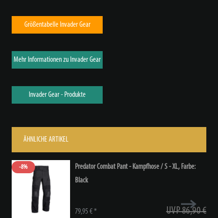
Größentabelle Invader Gear
Mehr Informationen zu Invader Gear
Invader Gear - Produkte
ÄHNLICHE ARTIKEL
Predator Combat Pant - Kampfhose / S - XL
, Farbe:
-8%
Black
UVP 86,90 €
79,95 € *