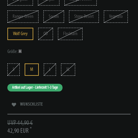
Ranger Green
Socom
Stone Desert
Vegetato
Wolf Grey
OD
Flecktarn
Größe:
M
S
M
L
XL
Artikel auf Lager - Lieferzeit 1-3 Tage
WUNSCHLISTE
UVP 44,90 €
*
42,90 EUR