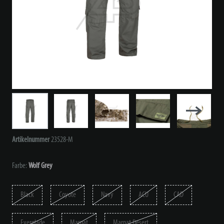
Artikelnummer
23528-M
Farbe:
Wolf Grey
Black
Coyote
Navy
ACU
CAD
Everglade
Marpat
Marpat Desert