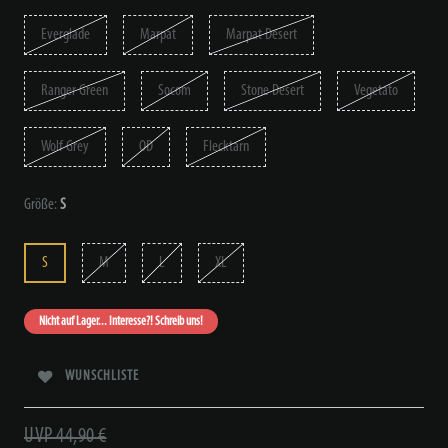
Everglade
Marpat
Marpat Desert
Ranger Green
Socom
Stone Desert
Vegetato
Wolf Grey
OD
Flecktarn
Größe:
S
S
M
L
XL
Nicht auf Lager... Interesse?! Schreib uns!
WUNSCHLISTE
UVP 44,90 €