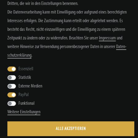
Dritten, die wir in den Einstellungen benennen.
Alle Preisangaben inkl. MwSt. zzgl. Versand
Die Datenverarbeitung kann mit Einwilligung oder aufgrund eines berechtigten
Interesses erfolgen. Die Zustimmung kann erteilt oder abgelehnt werden. Es
besteht das Recht, nicht einzuwilligen und die Einwilligung zu einem späteren
Zeitpunkt zu ändern oder zu widerrufen. Beachten Sie unser
Impressum
und
weitere Hinweise zur Verwendung personenbezogener Daten in unserer
Daten­
schutz­erklärung
.
Widerrufs­recht
Widerrufs­formular
Impressum
Essenziell
Statistik
Daten­schutz­erklärung
AGB
Kontakt
Externe Medien
PayPal
Funktional
© Copyright by TacStyle4 GbR 2026 | Alle Rechte vorbehalten.
Weitere Einstellungen
ALLE AKZEPTIEREN