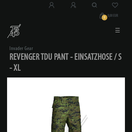
0,00 EUR
0
☰
Invader Gear
REVENGER TDU PANT - EINSATZHOSE / S
- XL