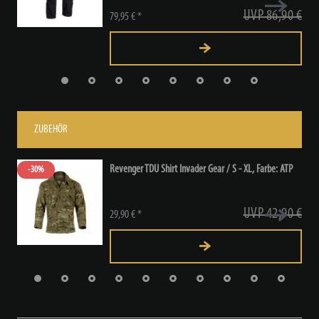
UVP 86,90 €
79,95 € *
ZUBEHÖR
Revenger TDU Shirt Invader Gear / S - XL
, Farbe: ATP
-30%
UVP 42,90 €
29,90 € *