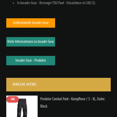
1x Invader Gear - Revenger TDU Pant - Einsatzhose in CAD (S)
Größentabelle Invader Gear
Mehr Informationen zu Invader Gear
Invader Gear - Produkte
ÄHNLICHE ARTIKEL
Predator Combat Pant - Kampfhose / S - XL
, Farbe:
-8%
Black