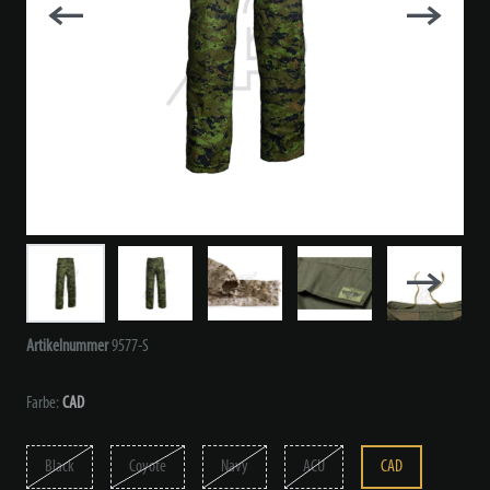
Artikelnummer
9577-S
Farbe:
CAD
Black
Coyote
Navy
ACU
CAD