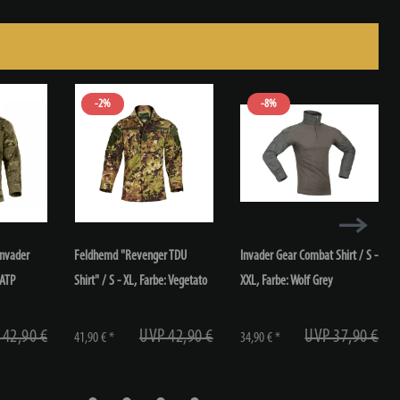
-2%
-8%
Invader
Feldhemd "Revenger TDU
Invader Gear Combat Shirt / S -
 ATP
Shirt" / S - XL
, Farbe: Vegetato
XXL
, Farbe: Wolf Grey
 42,90 €
UVP 42,90 €
UVP 37,90 €
41,90 € *
34,90 € *