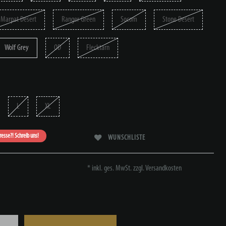
Marpat Desert
Ranger Green
Socom
Stone Desert
Wolf Grey
OD
Flecktarn
L
XL
eresse?! Schreib uns!
WUNSCHLISTE
* inkl. ges. MwSt. zzgl.
Versandkosten