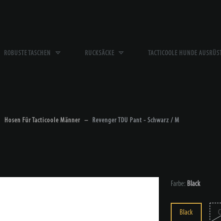
ROBUSTE TASCHEN
RUCKSÄCKE
TACTICOOLE HUNDE AUSRÜ
Hosen Für Tacticoole Männer
Revenger TDU Pant - Schwarz / M
Farbe:
Black
Black
C