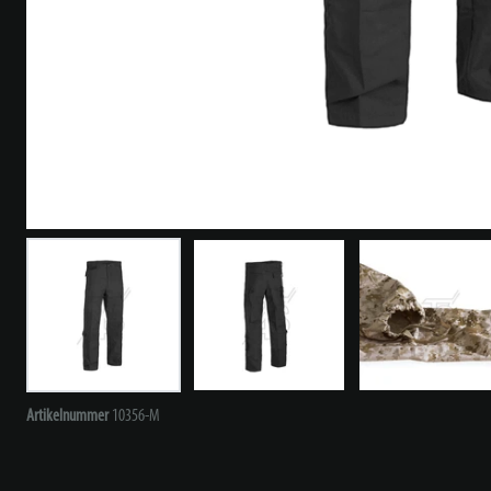
Artikelnummer
10356-M