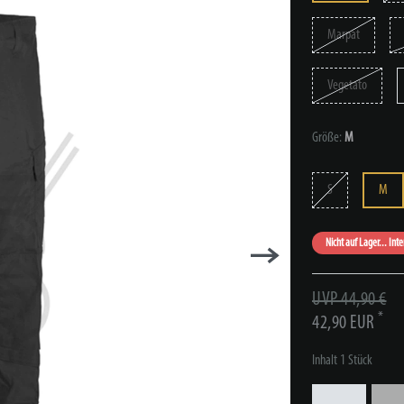
Marpat
Vegetato
Größe:
M
S
M
Nicht auf Lager... Int
UVP 44,90 €
*
42,90 EUR
Inhalt
1
Stück