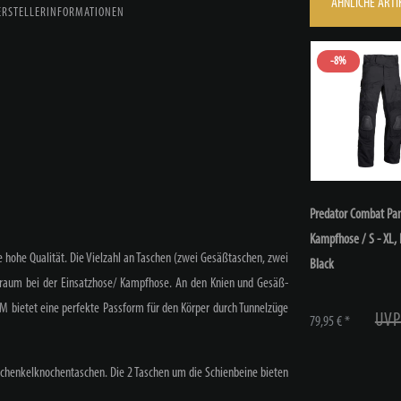
ÄHNLICHE ARTI
ERSTELLERINFORMATIONEN
-8%
Predator Combat Pan
Kampfhose / S - XL
,
 hohe Qualität. Die Vielzahl an Taschen (zwei Gesäßtaschen, zwei
Black
uraum bei der Einsatzhose/ Kampfhose. An den Knien und Gesäß-
 M bietet eine perfekte Passform für den Körper durch Tunnelzüge
UVP
79,95 € *
chenkelknochentaschen. Die 2 Taschen um die Schienbeine bieten