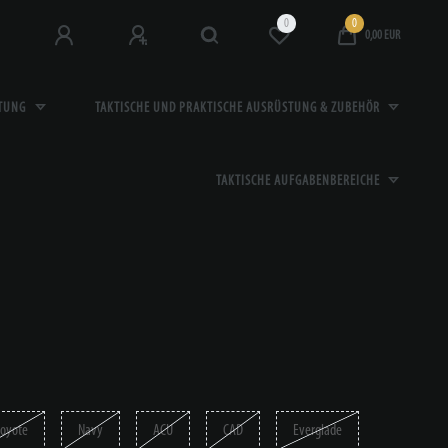
0
0
0,00 EUR
STUNG
TAKTISCHE UND PRAKTISCHE AUSRÜSTUNG & ZUBEHÖR
TAKTISCHE AUFGABENBEREICHE
oyote
Navy
ACU
CAD
Everglade