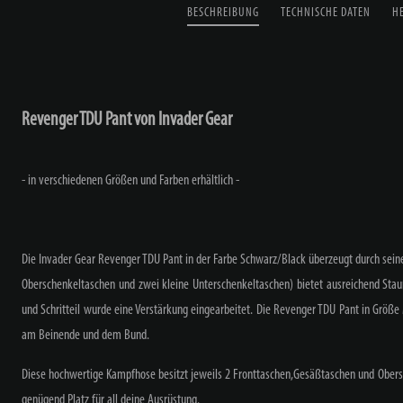
BESCHREIBUNG
TECHNISCHE DATEN
H
Revenger TDU Pant von Invader Gear
- in verschiedenen Größen und Farben erhältlich -
Die Invader Gear Revenger TDU Pant in der Farbe Schwarz/Black überzeugt durch seine
Oberschenkeltaschen und zwei kleine Unterschenkeltaschen) bietet ausreichend Sta
und Schritteil wurde eine Verstärkung eingearbeitet. Die Revenger TDU Pant in Größe
am Beinende und dem Bund.
Diese hochwertige Kampfhose besitzt jeweils 2 Fronttaschen,Gesäßtaschen und Obers
genügend Platz für all deine Ausrüstung.