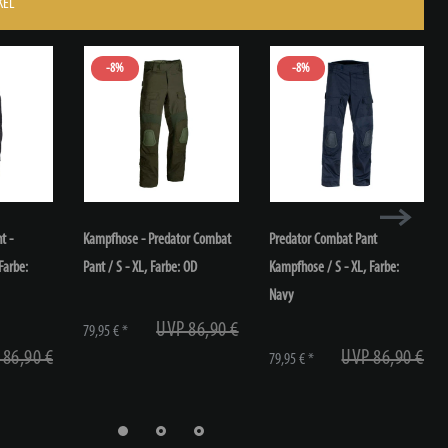
KEL
-8%
-8%
t -
Kampfhose - Predator Combat
Predator Combat Pant
 Farbe:
Pant / S - XL
, Farbe: OD
Kampfhose / S - XL
, Farbe:
Navy
UVP 86,90 €
79,95 € *
 86,90 €
UVP 86,90 €
79,95 € *