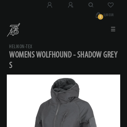
0,00 EUR
0
☰
HELIKON-TEX
WOMENS WOLFHOUND - SHADOW GREY
S