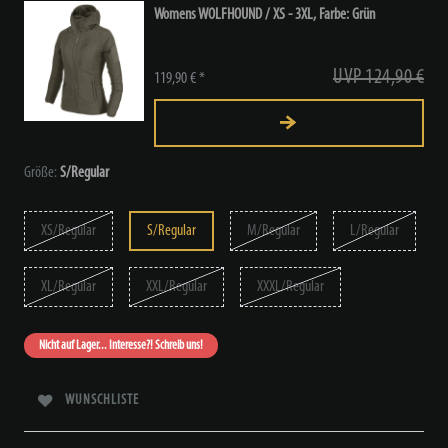
Womens WOLFHOUND / XS - 3XL, Farbe: Grün
UVP 124,90 €
119,90 € *
Größe:
S/Regular
XS/Regular
S/Regular
M/Regular
L/Regular
XL/Regular
XXL/Regular
XXXL/Regular
Nicht auf Lager... Interesse?! Schreib uns!
WUNSCHLISTE