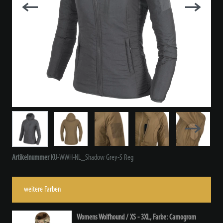
Artikelnummer
KU-WWH-NL_Shadow Grey-S Reg
weitere Farben
Womens Wolfhound / XS - 3XL, Farbe: Camogrom