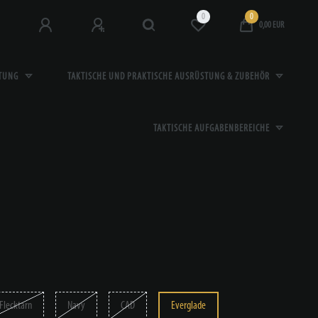
0
0
0,00 EUR
STUNG
TAKTISCHE UND PRAKTISCHE AUSRÜSTUNG & ZUBEHÖR
TAKTISCHE AUFGABENBEREICHE
Flecktarn
Navy
CAD
Everglade