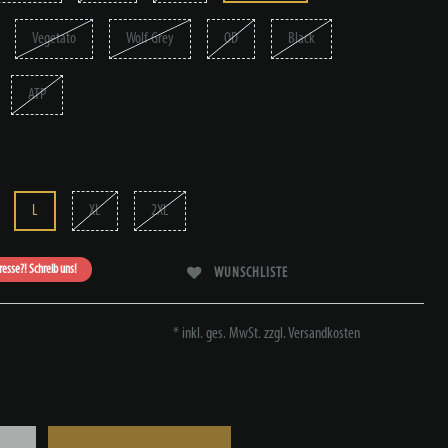
Vegetato
Wolf Grey
OD
Black
ATP
L
XL
2XL
eresse?! Schreib uns!
WUNSCHLISTE
* inkl. ges. MwSt. zzgl.
Versandkosten