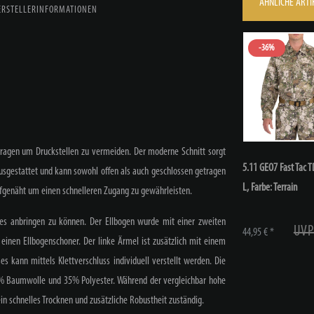
ÄHNLICHE ARTI
ERSTELLERINFORMATIONEN
-36%
tragen um Druckstellen zu vermeiden. Der moderne Schnitt sorgt
5.11 GEO7 Fast Tac T
ausgestattet und kann sowohl offen als auch geschlossen getragen
L
, Farbe: Terrain
ufgenäht um einen schnelleren Zugang zu gewährleisten.
hes anbringen zu können. Der Ellbogen wurde mit einer zweiten
UVP
44,95 € *
r einen Ellbogenschoner. Der linke Ärmel ist zusätzlich mit einem
s kann mittels Klettverschluss individuell verstellt werden. Die
% Baumwolle und 35% Polyester. Während der vergleichbar hohe
ein schnelles Trocknen und zusätzliche Robustheit zuständig.