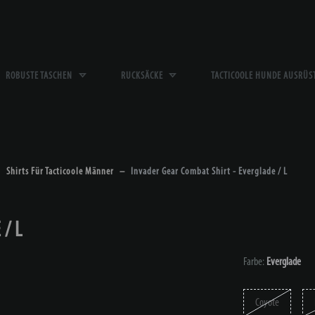
ROBUSTE TASCHEN
RUCKSÄCKE
TACTICOOLE HUNDE AUSRÜ
Shirts Für Tacticoole Männer
Invader Gear Combat Shirt - Everglade / L
/ L
Farbe:
Everglade
Coyote