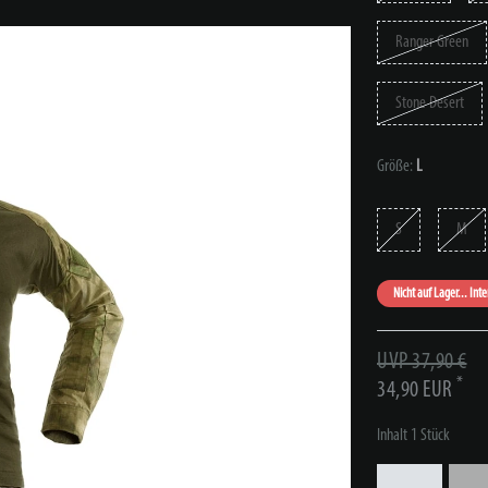
Ranger Green
Stone Desert
Größe:
L
S
M
Nicht auf Lager... Int
UVP 37,90 €
*
34,90 EUR
Inhalt
1
Stück