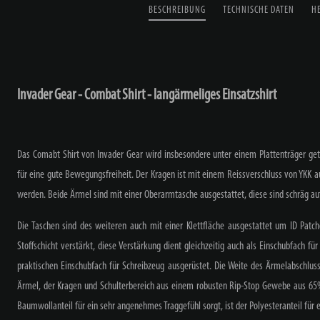
BESCHREIBUNG
TECHNISCHE DATEN
H
Invader Gear - Combat Shirt - langärmeliges Einsatzshirt
Das Comabt Shirt von Invader Gear wird insbesondere unter einem Plattenträger ge
für eine gute Bewegungsfreiheit. Der Kragen ist mit einem Reissverschluss von YKK 
werden. Beide Ärmel sind mit einer Oberarmtasche ausgestattet, diese sind schräg a
Die Taschen sind des weiteren auch mit einer Klettfläche ausgestattet um ID Patc
Stoffschicht verstärkt, diese Verstärkung dient gleichzeitig auch als Einschubfach fü
praktischen Einschubfach für Schreibzeug ausgerüstet. Die Weite des Ärmelabschlusse
Ärmel, der Kragen und Schulterbereich aus einem robusten Rip-Stop Gewebe aus 65
Baumwollanteil für ein sehr angenehmes Traggefühl sorgt, ist der Polyesteranteil für 