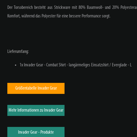
Der Torsobereich besteht aus Strickware mit 80% Baumwoll- und 20% Polyesteran
Komfort, während das Polyester für eine bessere Performance sorgt.
Lieferumfang:
1x Invader Gear - Combat Shirt - langärmeliges Einsatzshirt / Everglade - L
Größentabelle Invader Gear
Mehr Informationen zu Invader Gear
Invader Gear - Produkte