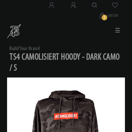
0,00 EUR
0
☰
Build Your Brand
TS4 CAMOLISIERT HOODY - DARK CAMO
/ S