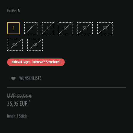
Größe:
S
S
M
L
XL
2XL
3XL
4XL
5XL
Nicht auf Lager... Interesse?! Schreib uns!
WUNSCHLISTE
UVP 39,95 €
*
35,95 EUR
Inhalt
1
Stück