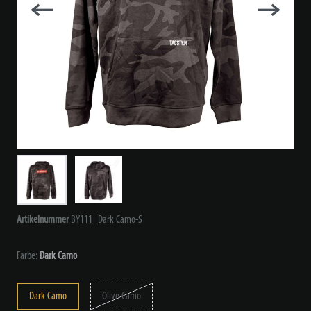
Artikelnummer
BY111_Dark Camo-S
Farbe:
Dark Camo
Dark Camo
Olive Camo