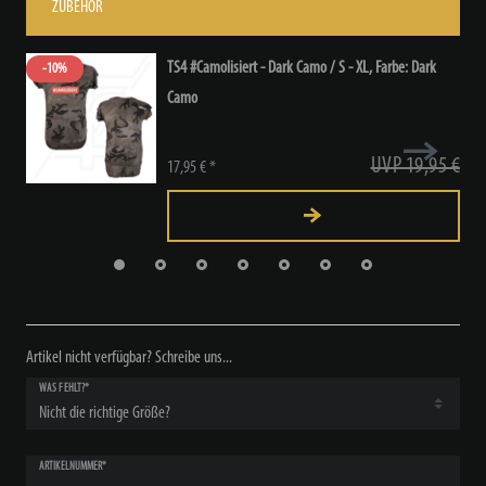
ZUBEHÖR
TS4 #Camolisiert - Dark Camo / S - XL
, Farbe: Dark
-10%
Camo
UVP 19,95 €
17,95 € *
Artikel nicht verfügbar? Schreibe uns...
WAS FEHLT?*
ARTIKELNUMMER*