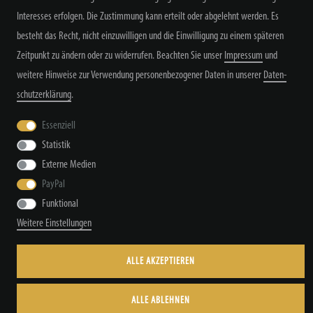
Interesses erfolgen. Die Zustimmung kann erteilt oder abgelehnt werden. Es
besteht das Recht, nicht einzuwilligen und die Einwilligung zu einem späteren
Zeitpunkt zu ändern oder zu widerrufen. Beachten Sie unser
Impressum
und
weitere Hinweise zur Verwendung personenbezogener Daten in unserer
Daten­
schutz­erklärung
.
Widerrufs­recht
Widerrufs­formular
Impressum
Essenziell
Statistik
Daten­schutz­erklärung
AGB
Kontakt
Externe Medien
PayPal
Funktional
© Copyright by TacStyle4 GbR 2026 | Alle Rechte vorbehalten.
Weitere Einstellungen
ALLE AKZEPTIEREN
ALLE ABLEHNEN