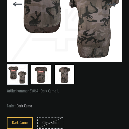
Artikelnummer
BY064_Dark Camo-L
Farbe:
Dark Camo
Dark Camo
Olive Camo