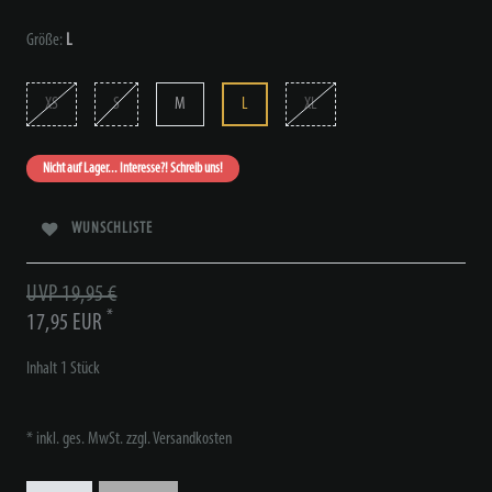
Größe:
L
XS
S
M
L
XL
Nicht auf Lager... Interesse?! Schreib uns!
WUNSCHLISTE
UVP 19,95 €
*
17,95 EUR
Inhalt
1
Stück
* inkl. ges. MwSt. zzgl.
Versandkosten