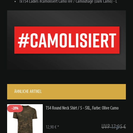
1x TS4 Ladies #camolisiert Camo Tee / Camouflage (Dark Camo) - L
ÄHNLICHE ARTIKEL
TS4 Round Neck Shirt / S - 5XL
, Farbe: Olive Camo
-28%
UVP 17,95 €
12,90 € *