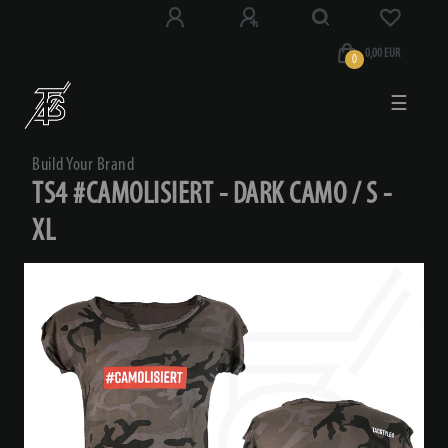
0,00 EUR
0
☰
Build Your Brand
TS4 #CAMOLISIERT - DARK CAMO / S -
XL