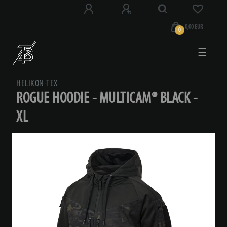
0,00 EUR
0
☰
HELIKON-TEX
ROGUE HOODIE - MULTICAM® BLACK -
XL