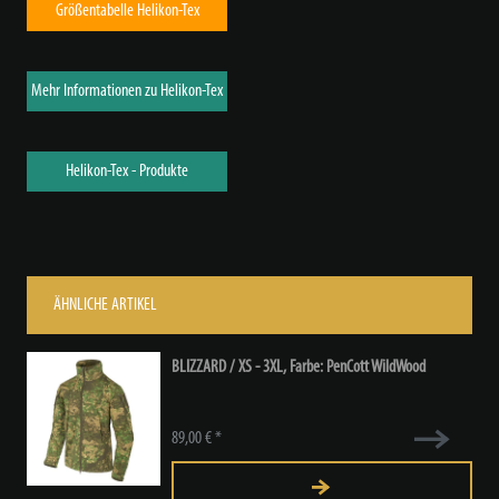
Größentabelle Helikon-Tex
Mehr Informationen zu Helikon-Tex
Helikon-Tex - Produkte
ÄHNLICHE ARTIKEL
BLIZZARD / XS - 3XL, Farbe: PenCott WildWood
89,00 € *