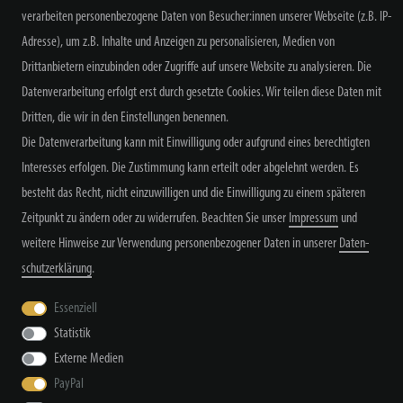
verarbeiten personenbezogene Daten von Besucher:innen unserer Webseite (z.B. IP-
NEWSLETTER ABONNIEREN
Adresse), um z.B. Inhalte und Anzeigen zu personalisieren, Medien von
Drittanbietern einzubinden oder Zugriffe auf unsere Website zu analysieren. Die
Datenverarbeitung erfolgt erst durch gesetzte Cookies. Wir teilen diese Daten mit
Dritten, die wir in den Einstellungen benennen.
Alle Preisangaben inkl. MwSt. zzgl. Versand
Die Datenverarbeitung kann mit Einwilligung oder aufgrund eines berechtigten
Interesses erfolgen. Die Zustimmung kann erteilt oder abgelehnt werden. Es
besteht das Recht, nicht einzuwilligen und die Einwilligung zu einem späteren
Zeitpunkt zu ändern oder zu widerrufen. Beachten Sie unser
Impressum
und
weitere Hinweise zur Verwendung personenbezogener Daten in unserer
Daten­
schutz­erklärung
.
Widerrufs­recht
Widerrufs­formular
Impressum
Essenziell
Statistik
Daten­schutz­erklärung
AGB
Kontakt
Externe Medien
PayPal