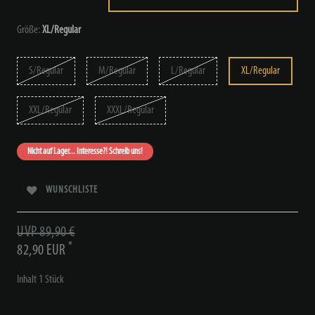
Größe:
XL/Regular
S/Regular
M/Regular
L/Regular
XL/Regular
XXL/Regular
XXXL/Regular
Nicht auf Lager... Interesse?! Schreib uns!
WUNSCHLISTE
UVP 89,90 €
*
82,90 EUR
Inhalt
1
Stück