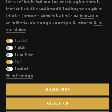
Interesses erfolgen. Die Zustimmung kann erteilt oder abgelehnt werden. Es
besteht das Recht, nicht einzuwilligen und die Einwilligung zu einem späteren
Zeitpunkt zu ändern oder zu widerrufen. Beachten Sie unser
Impressum
und
weitere Hinweise zur Verwendung personenbezogener Daten in unserer
Daten­
Widerrufs­recht
Widerrufs­formular
Impressum
schutz­erklärung
.
Essenziell
Statistik
Daten­schutz­erklärung
AGB
Kontakt
Externe Medien
PayPal
Funktional
© Copyright by TacStyle4 GbR 2026 | Alle Rechte vorbehalten.
Weitere Einstellungen
ALLE AKZEPTIEREN
ALLE ABLEHNEN