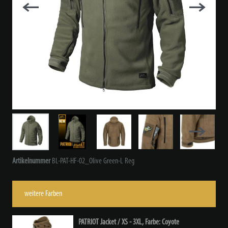
Artikelnummer
BL-PAT-HF-02_Olive Green-L Reg
weitere Farben
PATRIOT Jacket / XS - 3XL, Farbe: Coyote