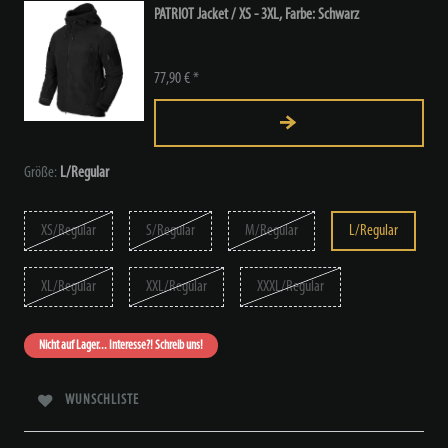
PATRIOT Jacket / XS - 3XL, Farbe: Schwarz
77,90 € *
Größe:
L/Regular
XS/Regular
S/Regular
M/Regular
L/Regular
XL/Regular
XXL/Regular
XXXL/Regular
Nicht auf Lager... Interesse?! Schreib uns!
WUNSCHLISTE