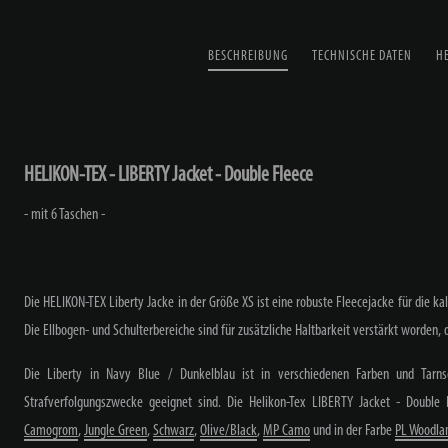
BESCHREIBUNG
TECHNISCHE DATEN
H
HELIKON-TEX - LIBERTY Jacket - Double Fleece
- mit 6 Taschen -
Die HELIKON-TEX Liberty Jacke in der Größe XS ist eine robuste Fleecejacke für die ka
Die Ellbogen- und Schulterbereiche sind für zusätzliche Haltbarkeit verstärkt worden, di
Die Liberty in Navy Blue / Dunkelblau ist in verschiedenen Farben und Tarnsc
Strafverfolgungszwecke geeignet sind. Die Helikon-Tex LIBERTY Jacket - Double
Camogrom
,
Jungle Green
,
Schwarz
,
Olive/Black
,
MP Camo
und in der Farbe
PL Woodla