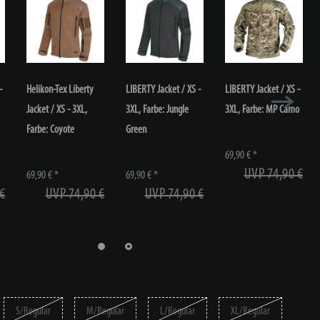
-
Helikon-Tex Liberty
LIBERTY Jacket / XS -
LIBERTY Jacket / XS -
Jacket / XS - 3XL,
3XL, Farbe: Jungle
3XL, Farbe: MP Camo
Farbe: Coyote
Green
69,90 € *
UVP 74,90 €
69,90 € *
69,90 € *
€
UVP 74,90 €
UVP 74,90 €
S/Regular
M/Regular
L/Regular
XL/Regular