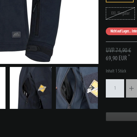
XXL/Regular
Nicht auf Lager... Int
UVP 74,90 €
*
69,90 EUR
Inhalt
1
Stück