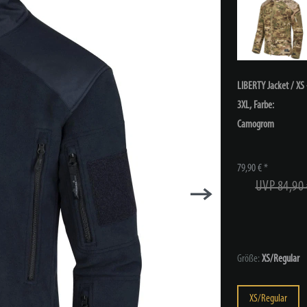
LIBERTY Jacket / XS 
3XL, Farbe:
Camogrom
79,90 € *
UVP 84,90 
Größe:
XS/Regular
XS/Regular