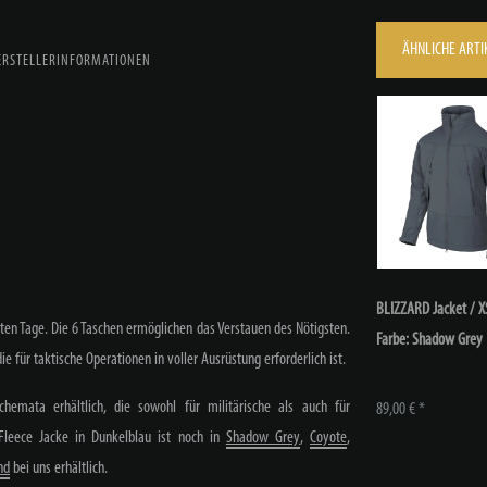
ÄHNLICHE ARTI
ERSTELLERINFORMATIONEN
BLIZZARD Jacket / XS
lten Tage. Die 6 Taschen ermöglichen das Verstauen des Nötigsten.
Farbe: Shadow Grey
e für taktische Operationen in voller Ausrüstung erforderlich ist.
hemata erhältlich, die sowohl für militärische als auch für
89,00 € *
 Fleece Jacke in Dunkelblau ist noch in
Shadow Grey
,
Coyote
,
nd
bei uns erhältlich.