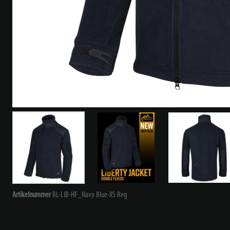
Artikelnummer
BL-LIB-HF_Navy Blue-XS Reg