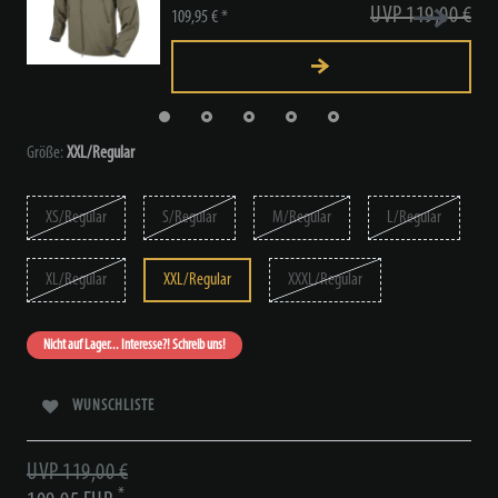
UVP 119,00 €
109,95 € *
Größe:
XXL/Regular
XS/Regular
S/Regular
M/Regular
L/Regular
XL/Regular
XXL/Regular
XXXL/Regular
Nicht auf Lager... Interesse?! Schreib uns!
WUNSCHLISTE
UVP 119,00 €
*