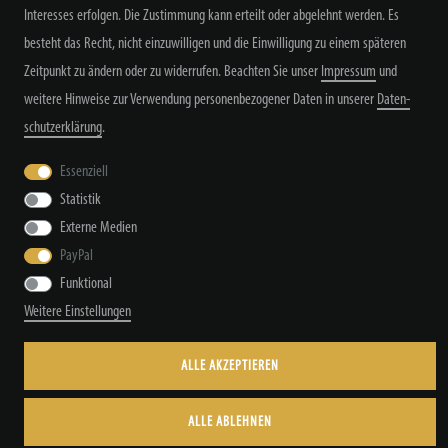
Interesses erfolgen. Die Zustimmung kann erteilt oder abgelehnt werden. Es
besteht das Recht, nicht einzuwilligen und die Einwilligung zu einem späteren
Zeitpunkt zu ändern oder zu widerrufen. Beachten Sie unser
Impressum
und
weitere Hinweise zur Verwendung personenbezogener Daten in unserer
Daten­
schutz­erklärung
.
Widerrufs­recht
Widerrufs­formular
Impressum
Essenziell
Statistik
Daten­schutz­erklärung
AGB
Kontakt
Externe Medien
PayPal
Funktional
© Copyright by TacStyle4 GbR 2026 | Alle Rechte vorbehalten.
Weitere Einstellungen
ALLE AKZEPTIEREN
ALLE ABLEHNEN