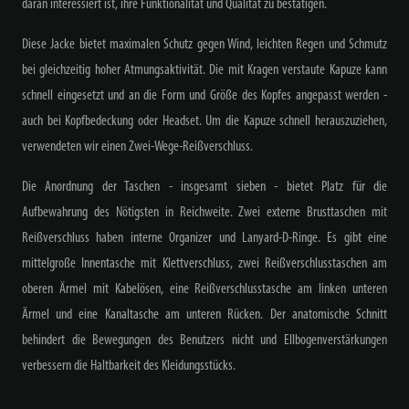
daran interessiert ist, ihre Funktionalität und Qualität zu bestätigen.
Diese Jacke bietet maximalen Schutz gegen Wind, leichten Regen und Schmutz
bei gleichzeitig hoher Atmungsaktivität. Die mit Kragen verstaute Kapuze kann
schnell eingesetzt und an die Form und Größe des Kopfes angepasst werden -
auch bei Kopfbedeckung oder Headset. Um die Kapuze schnell herauszuziehen,
verwendeten wir einen Zwei-Wege-Reißverschluss.
Die Anordnung der Taschen - insgesamt sieben - bietet Platz für die
Aufbewahrung des Nötigsten in Reichweite. Zwei externe Brusttaschen mit
Reißverschluss haben interne Organizer und Lanyard-D-Ringe. Es gibt eine
mittelgroße Innentasche mit Klettverschluss, zwei Reißverschlusstaschen am
oberen Ärmel mit Kabelösen, eine Reißverschlusstasche am linken unteren
Ärmel und eine Kanaltasche am unteren Rücken. Der anatomische Schnitt
behindert die Bewegungen des Benutzers nicht und Ellbogenverstärkungen
verbessern die Haltbarkeit des Kleidungsstücks.