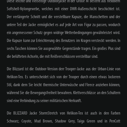
Diese leichte und vielseitige Outdoorjacke in der Größe M besteht aus flexiblem
Softshell-Nylongewebe, welches mit einer DWR-Außenschicht beschichtet ist.
Der verlängerte Schnitt und die verstellbare Kapuze, die Manschetten und der
untere Teil der Jacke ermöglichet es auf jede Art von Figur zu passen, wodurch
ein angemessener Schutz gegen widrige Wetterbedingungen gewährleistet wird.
Die Kapuze kann zur Erleichterung des Benutzers im Kragen versteckt werden. In
sechs Taschen können Sie ausgewählte Gegenstände tragen. Ein großes Plus sind
die belüfteten Achseln, die mit Reißverschlüssen verstellbar sind.
Die Blizzard ist die Outdoor-Version derr Trooper-Jacke aus der Urban-Linie von
Helikon-Tex. Es unterscheidet sich von der Trooper durch einen etwas lockeren
Stil, dank dem Sie leicht thermische Unterwäsche und Fleece anziehen können,
während Sie die Bewegungsfreiheit bewahren. Klettverschlüsse an den Schultern
sind eine Verbindung zu seiner militärischen Herkunft.
Die BLIZZARD Jacke StormStretch von Helikon-Tex
ist auch in den Farben
Schwarz, Coyote, Mud Brown, Shadow Grey, Taiga Green und in PenCott