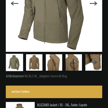
Artikelnummer
KU-BLZ-NL_Adaptive Green-M/Reg
weitere Farben
BLIZZARD Jacket / XS - 3XL, Farbe: Coyote