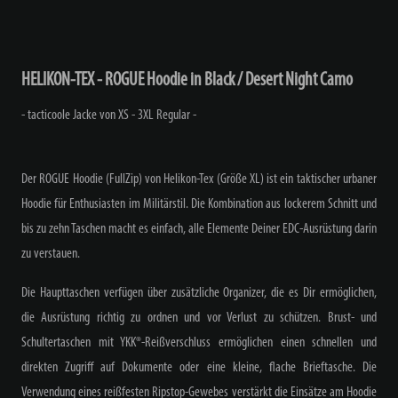
HELIKON-TEX - ROGUE Hoodie in Black / Desert Night Camo
- tacticoole Jacke von XS - 3XL Regular -
Der ROGUE Hoodie (FullZip) von Helikon-Tex (Größe XL) ist ein taktischer urbaner
Hoodie für Enthusiasten im Militärstil. Die Kombination aus lockerem Schnitt und
bis zu zehn Taschen macht es einfach, alle Elemente Deiner EDC-Ausrüstung darin
zu verstauen.
Die Haupttaschen verfügen über zusätzliche Organizer, die es Dir ermöglichen,
die Ausrüstung richtig zu ordnen und vor Verlust zu schützen. Brust- und
Schultertaschen mit YKK®-Reißverschluss ermöglichen einen schnellen und
direkten Zugriff auf Dokumente oder eine kleine, flache Brieftasche. Die
Verwendung eines reißfesten Ripstop-Gewebes verstärkt die Einsätze am Hoodie