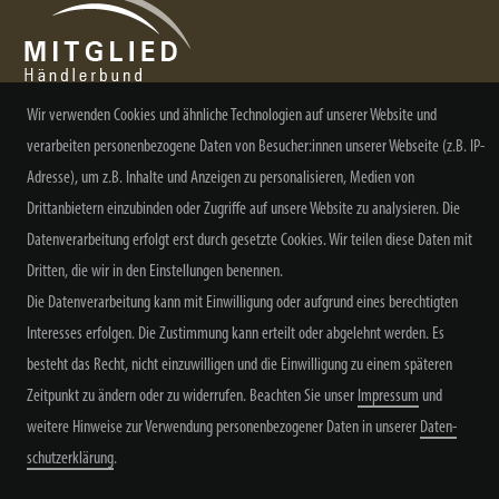
Wir verwenden Cookies und ähnliche Technologien auf unserer Website und
verarbeiten personenbezogene Daten von Besucher:innen unserer Webseite (z.B. IP-
NEWSLETTER ABONNIEREN
Adresse), um z.B. Inhalte und Anzeigen zu personalisieren, Medien von
Drittanbietern einzubinden oder Zugriffe auf unsere Website zu analysieren. Die
Datenverarbeitung erfolgt erst durch gesetzte Cookies. Wir teilen diese Daten mit
Dritten, die wir in den Einstellungen benennen.
Alle Preisangaben inkl. MwSt. zzgl. Versand
Die Datenverarbeitung kann mit Einwilligung oder aufgrund eines berechtigten
Interesses erfolgen. Die Zustimmung kann erteilt oder abgelehnt werden. Es
besteht das Recht, nicht einzuwilligen und die Einwilligung zu einem späteren
Zeitpunkt zu ändern oder zu widerrufen. Beachten Sie unser
Impressum
und
weitere Hinweise zur Verwendung personenbezogener Daten in unserer
Daten­
schutz­erklärung
.
Widerrufs­recht
Widerrufs­formular
Impressum