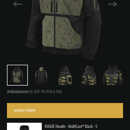
Artikelnummer
BL-RHF-PO-010LA-B06
weitere Farben
ROGUE Hoodie - MultiCam® Black - S