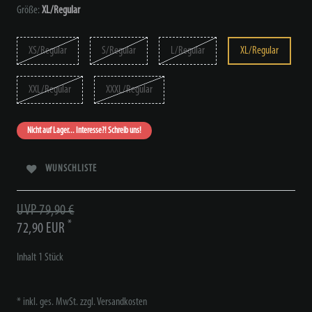
Größe:
XL/Regular
XS/Regular
S/Regular
L/Regular
XL/Regular
XXL/Regular
XXXL/Regular
Nicht auf Lager... Interesse?! Schreib uns!
WUNSCHLISTE
UVP 79,90 €
*
72,90 EUR
Inhalt
1
Stück
* inkl. ges. MwSt. zzgl.
Versandkosten