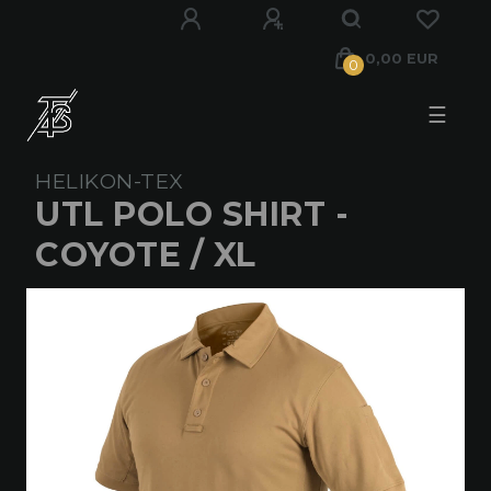
0,00 EUR
0
☰
HELIKON-TEX
UTL POLO SHIRT -
COYOTE / XL