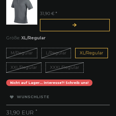
31,90 € *
Größe:
XL/Regular
M/Regular
L/Regular
XL/Regular
XXL/Regular
XXXL/Regular
Nicht auf Lager... Interesse?! Schreib uns!
WUNSCHLISTE
*
31,90 EUR