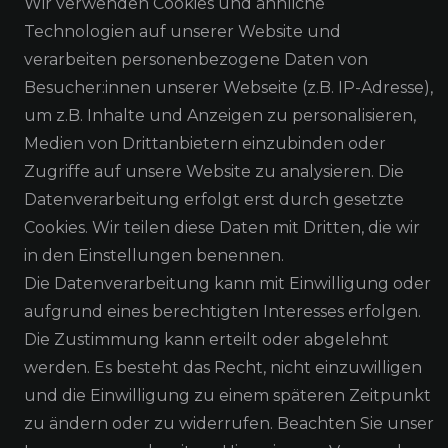
Wir verwenden Cookies und ähnliche
Technologien auf unserer Website und
verarbeiten personenbezogene Daten von
Besucher:innen unserer Webseite (z.B. IP-Adresse),
um z.B. Inhalte und Anzeigen zu personalisieren,
Medien von Drittanbietern einzubinden oder
NEWSLETTER ABONNIEREN
Zugriffe auf unsere Website zu analysieren. Die
Datenverarbeitung erfolgt erst durch gesetzte
Cookies. Wir teilen diese Daten mit Dritten, die wir
in den Einstellungen benennen.
Die Datenverarbeitung kann mit Einwilligung oder
Alle Preisangaben inkl. MwSt. zzgl. Versand
aufgrund eines berechtigten Interesses erfolgen.
Die Zustimmung kann erteilt oder abgelehnt
werden. Es besteht das Recht, nicht einzuwilligen
und die Einwilligung zu einem späteren Zeitpunkt
zu ändern oder zu widerrufen. Beachten Sie unser
Widerrufs­recht
Widerrufs­formular