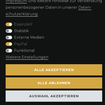
Impressum
und weitere Hinweise zur Verwendung
personenbezogener Daten in unserer
Daten­
schutz­erklärung
.
Impressum
Daten­schutz­erklärung
AGB
Essenziell
Statistik
Kontakt
Externe Medien
PayPal
Funktional
Weitere Einstellungen
© Copyright by TacStyle4 GbR 2026 | Alle Rechte vorbehalten.
ALLE AKZEPTIEREN
ALLE ABLEHNEN
AUSWAHL AKZEPTIEREN