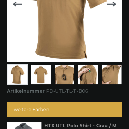
Artikelnummer
PD-UTL-TL-11-B06
weitere Farben
HTX UTL Polo Shirt - Grau / M