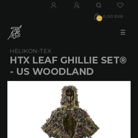
0,00 EUR
0
☰
HELIKON-TEX
HTX LEAF GHILLIE SET®
- US WOODLAND