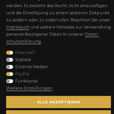
werden. Es besteht das Recht, nicht einzuwilligen
und die Einwilligung zu einem späteren Zeitpunkt
zu ändern oder zu widerrufen. Beachten Sie unser
Impressum
und weitere Hinweise zur Verwendung
Widerrufs­recht
Widerrufs­formular
personenbezogener Daten in unserer
Daten­
schutz­erklärung
.
Impressum
Daten­schutz­erklärung
AGB
Essenziell
Statistik
Kontakt
Externe Medien
PayPal
Funktional
Weitere Einstellungen
© Copyright by TacStyle4 GbR 2026 | Alle Rechte vorbehalten.
ALLE AKZEPTIEREN