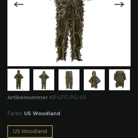
Artikelnummer
KP-LFG-PO-03
Farbe:
US Woodland
US Woodland