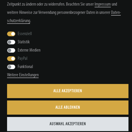
Zeitpunkt zu ändern oder zu widerrufen. Beachten Sie unser
Impressum
und
weitere Hinweise zur Verwendung personenbezogener Daten in unserer
Daten­
schutz­erklärung
.
Widerrufs­recht
Widerrufs­formular
Impressum
Essenziell
Statistik
Daten­schutz­erklärung
AGB
Kontakt
Externe Medien
PayPal
Funktional
Weitere Einstellungen
© Copyright by TacStyle4 GbR 2026 | Alle Rechte vorbehalten.
ALLE AKZEPTIEREN
ALLE ABLEHNEN
AUSWAHL AKZEPTIEREN