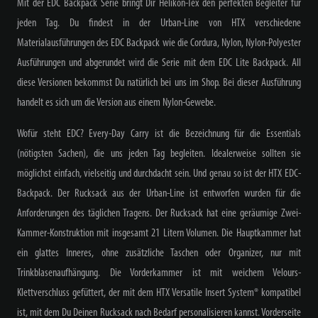
Mit der EDC Backpack
Serie bringt Dir Helikon-Tex den perfekten Begleiter für
jeden Tag. Du findest in der Urban-Line von HTX verschiedene
Materialausführungen des EDC Backpack wie die Cordura, Nylon, Nylon-Polyester
Ausführungen und abgerundet wird die Serie mit dem EDC Lite Backpack. All
diese Versionen bekommst Du natürlich bei uns im Shop. Bei dieser Ausführung
handelt es sich um die Version aus einem
Nylon-
Gewebe.
Wofür steht EDC?
Every-Day Carry ist die Bezeichnung für die Essentials
(nötigsten Sachen), die uns jeden Tag begleiten. Idealerweise sollten sie
möglichst einfach, vielseitig und durchdacht sein. Und genau so ist der HTX EDC-
Backpack. Der Rucksack aus der Urban-Line ist entworfen wurden für die
Anforderungen des täglichen Tragens. Der Rucksack hat eine geräumige Zwei-
Kammer-Konstruktion mit insgesamt 21 Litern Volumen. Die Hauptkammer hat
ein glattes Inneres, ohne zusätzliche Taschen oder Organizer, nur mit
Trinkblasenaufhängung. Die Vorderkammer ist mit weichem Velours-
Klettverschluss gefüttert, der mit dem HTX Versatile Insert System® kompatibel
ist, mit dem Du Deinen Rucksack nach Bedarf personalisieren kannst. Vorderseite