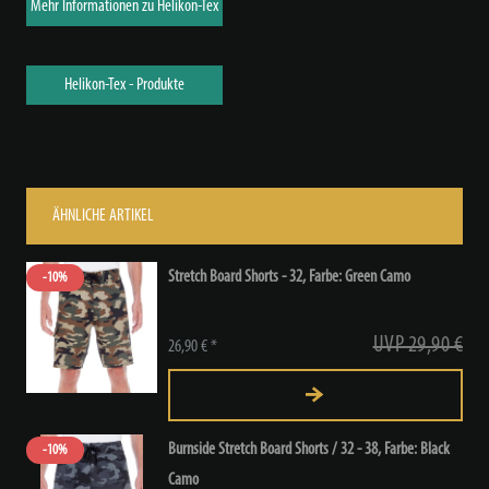
Mehr Informationen zu Helikon-Tex
Helikon-Tex - Produkte
ÄHNLICHE ARTIKEL
Stretch Board Shorts - 32
, Farbe: Green Camo
-10%
UVP 29,90 €
26,90 € *
Burnside Stretch Board Shorts / 32 - 38
, Farbe: Black
-10%
Camo