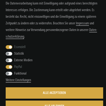
Alle Preisangaben inkl. MwSt. zzgl. Versand
Die Datenverarbeitung kann mit Einwilligung oder aufgrund eines berechtigten
Interesses erfolgen. Die Zustimmung kann erteilt oder abgelehnt werden. Es
besteht das Recht, nicht einzuwilligen und die Einwilligung zu einem späteren
Zeitpunkt zu ändern oder zu widerrufen. Beachten Sie unser
Impressum
und
weitere Hinweise zur Verwendung personenbezogener Daten in unserer
Daten­
schutz­erklärung
.
Widerrufs­recht
Widerrufs­formular
Impressum
Essenziell
Statistik
Daten­schutz­erklärung
AGB
Kontakt
Externe Medien
PayPal
Funktional
© Copyright by TacStyle4 GbR 2026 | Alle Rechte vorbehalten.
Weitere Einstellungen
ALLE AKZEPTIEREN