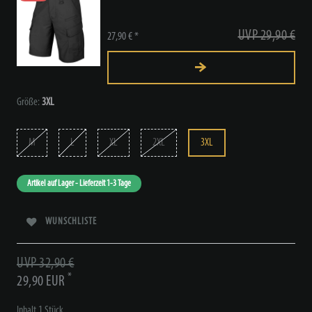
UVP 29,90 €
27,90 € *
Größe:
3XL
M
L
XL
2XL
3XL
Artikel auf Lager - Lieferzeit 1-3 Tage
WUNSCHLISTE
UVP 32,90 €
*
29,90 EUR
Inhalt
1
Stück