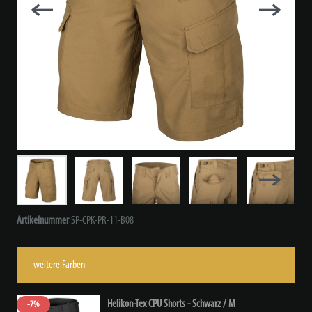
Artikelnummer
SP-CPK-PR-11-B08
weitere Farben
Helikon-Tex CPU Shorts - Schwarz / M
-7%