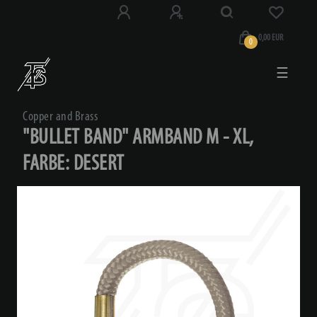
0,00 EUR
0
☰
Copper and Brass
"BULLET BAND" ARMBAND M - XL,
FARBE: DESERT