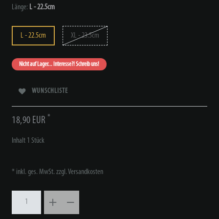
Länge:
L - 22.5cm
L - 22.5cm
XL - 23.5cm
Nicht auf Lager... Interesse?! Schreib uns!
WUNSCHLISTE
*
18,90 EUR
Inhalt
1
Stück
* inkl. ges. MwSt. zzgl.
Versandkosten