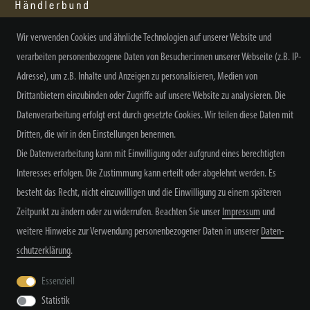
Wir verwenden Cookies und ähnliche Technologien auf unserer Website und
verarbeiten personenbezogene Daten von Besucher:innen unserer Webseite (z.B. IP-
NEWSLETTER ABONNIEREN
Adresse), um z.B. Inhalte und Anzeigen zu personalisieren, Medien von
Drittanbietern einzubinden oder Zugriffe auf unsere Website zu analysieren. Die
Datenverarbeitung erfolgt erst durch gesetzte Cookies. Wir teilen diese Daten mit
Dritten, die wir in den Einstellungen benennen.
Alle Preisangaben inkl. MwSt. zzgl. Versand
Die Datenverarbeitung kann mit Einwilligung oder aufgrund eines berechtigten
Interesses erfolgen. Die Zustimmung kann erteilt oder abgelehnt werden. Es
besteht das Recht, nicht einzuwilligen und die Einwilligung zu einem späteren
Zeitpunkt zu ändern oder zu widerrufen. Beachten Sie unser
Impressum
und
weitere Hinweise zur Verwendung personenbezogener Daten in unserer
Daten­
schutz­erklärung
.
Widerrufs­recht
Widerrufs­formular
Impressum
Essenziell
Statistik
Daten­schutz­erklärung
AGB
Kontakt