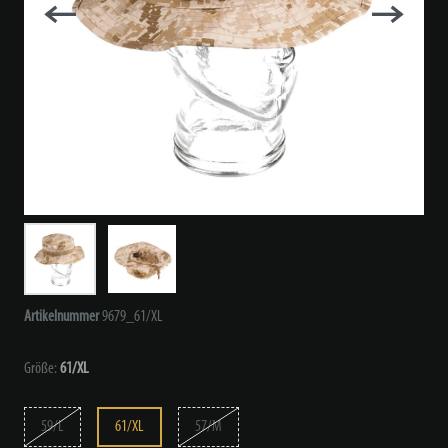
Artikelnummer
9679_61/XL
Größe:
61/XL
59/L
61/XL
57/M