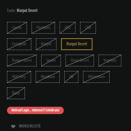
Farbe:
Marpat Desert
Coyote
Flecktarn
ACU
CAD
Everglade
Marpat
Marpat Desert
Ranger Green
Socom
Stone Desert
Vegetato
Wolf Grey
Woodland
OD
Wüstentarn
Black
Nicht auf Lager... Interesse?! Schreib uns!
WUNSCHLISTE