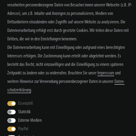
verarbeiten personenbezogene Daten von Besucher:innen unserer Webseite (z.B. IP-
NEWSLETTER ABONNIEREN
Adresse), um z.B. Inhalte und Anzeigen zu personalisieren, Medien von
Drittanbietern einzubinden oder Zugriffe auf unsere Website zu analysieren. Die
Datenverarbeitung erfolgt erst durch gesetzte Cookies. Wir teilen diese Daten mit
Dritten, die wir in den Einstellungen benennen.
Alle Preisangaben inkl. MwSt. zzgl. Versand
Die Datenverarbeitung kann mit Einwilligung oder aufgrund eines berechtigten
Interesses erfolgen. Die Zustimmung kann erteilt oder abgelehnt werden. Es
besteht das Recht, nicht einzuwilligen und die Einwilligung zu einem späteren
Zeitpunkt zu ändern oder zu widerrufen. Beachten Sie unser
Impressum
und
weitere Hinweise zur Verwendung personenbezogener Daten in unserer
Daten­
schutz­erklärung
.
Widerrufs­recht
Widerrufs­formular
Impressum
Essenziell
Statistik
Daten­schutz­erklärung
AGB
Kontakt
Externe Medien
PayPal