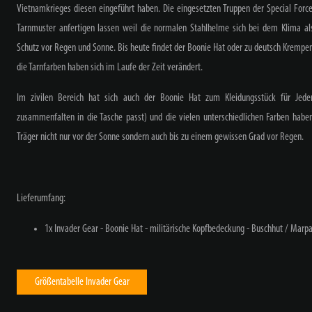
Vietnamkrieges diesen eingeführt haben. Die eingesetzten Truppen der Special Force
Tarnmuster anfertigen lassen weil die normalen Stahlhelme sich bei dem Klima al
Schutz vor Regen und Sonne. Bis heute findet der Boonie Hat oder zu deutsch Krempenh
die Tarnfarben haben sich im Laufe der Zeit verändert.
Im zivilen Bereich hat sich auch der Boonie Hat zum Kleidungsstück für Jed
zusammenfalten in die Tasche passt) und die vielen unterschiedlichen Farben haben
Träger nicht nur vor der Sonne sondern auch bis zu einem gewissen Grad vor Regen.
Lieferumfang:
1x Invader Gear - Boonie Hat - militärische Kopfbedeckung - Buschhut / Marpat
Größentabelle Invader Gear