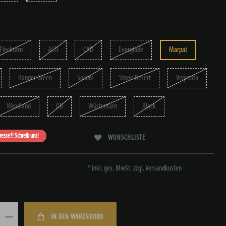
Flecktarn
ACU
CAD
Everglade
Marpat
Ranger Green
Socom
Stone Desert
Vegetato
Woodland
OD
Wüstentarn
Black
eresse?! Schreib uns!
WUNSCHLISTE
* inkl. ges. MwSt. zzgl.
Versandkosten
IN DEN WARENKORB