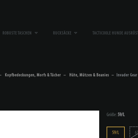
ROBUSTE TASCHEN
RUCKSÄCKE
TACTICOOLE HUNDE AUSRÜ
Kopfbedeckungen, Morfs & Tücher
Hüte, Mützen & Beanies
Invader Gear
Größe:
59/L
59/L
6