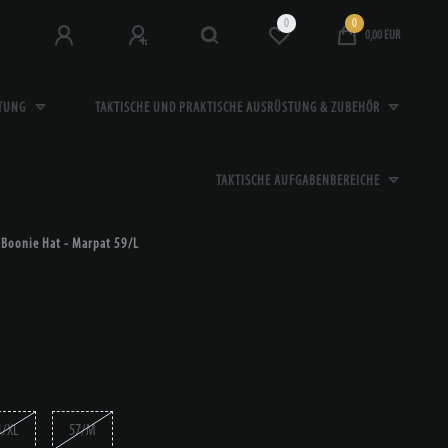
0
0
0,00 EUR
STUNG
TAKTISCHE UND PRAKTISCHE AUSRÜSTUNG & ZUBEHÖR
TAKTISCHE AUFGABENBEREICHE
 Boonie Hat - Marpat 59/L
1/XL
57/M