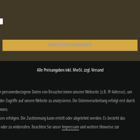
NEWSLETTER ABONNIEREN
Alle Preisangaben inkl. MwSt. zzgl. Versand
n personenbezogene Daten von Besucher:innen unserer Webseite (z.B. IP-Adresse), um
der Zugriffe auf unsere Website zu analysieren. Die Datenverarbeitung erfolgt erst durch
ennen.
sses erfolgen. Die Zustimmung kann erteilt oder abgelehnt werden. Es besteht das
­recht
Widerrufs­formular
Impressum
Daten­schutz­erklärung
AGB
n oder zu widerrufen. Beachten Sie unser
Impressum
und weitere Hinweise zur