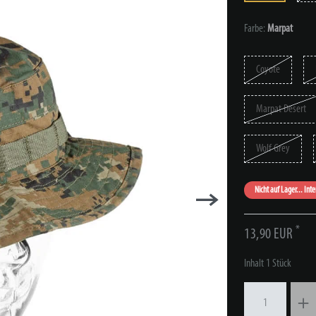
Farbe:
Marpat
Coyote
Marpat Desert
Wolf Grey
Nicht auf Lager... Int
*
13,90 EUR
Inhalt
1
Stück