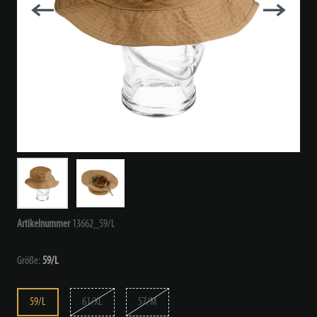
Artikelnummer
13662_59/L
Größe:
59/L
59/L
61/XL
57/M