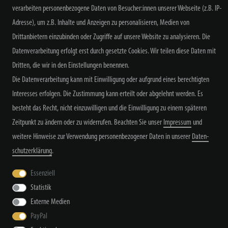
verarbeiten personenbezogene Daten von Besucher:innen unserer Webseite (z.B. IP-
NEWSLETTER ABONNIEREN
Adresse), um z.B. Inhalte und Anzeigen zu personalisieren, Medien von
Drittanbietern einzubinden oder Zugriffe auf unsere Website zu analysieren. Die
Datenverarbeitung erfolgt erst durch gesetzte Cookies. Wir teilen diese Daten mit
Dritten, die wir in den Einstellungen benennen.
Alle Preisangaben inkl. MwSt. zzgl. Versand
Die Datenverarbeitung kann mit Einwilligung oder aufgrund eines berechtigten
Interesses erfolgen. Die Zustimmung kann erteilt oder abgelehnt werden. Es
besteht das Recht, nicht einzuwilligen und die Einwilligung zu einem späteren
Zeitpunkt zu ändern oder zu widerrufen. Beachten Sie unser
Impressum
und
weitere Hinweise zur Verwendung personenbezogener Daten in unserer
Daten­
schutz­erklärung
.
Widerrufs­recht
Widerrufs­formular
Impressum
Essenziell
Statistik
Daten­schutz­erklärung
AGB
Kontakt
Externe Medien
PayPal