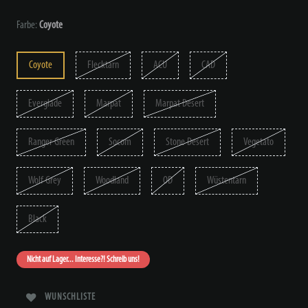
Farbe:
Coyote
Coyote
Flecktarn
ACU
CAD
Everglade
Marpat
Marpat Desert
Ranger Green
Socom
Stone Desert
Vegetato
Wolf Grey
Woodland
OD
Wüstentarn
Black
Nicht auf Lager... Interesse?! Schreib uns!
WUNSCHLISTE