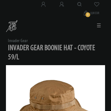
0,00 EUR
0
☰
Invader Gear
INVADER GEAR BOONIE HAT - COYOTE
59/L