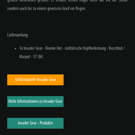
großen Beliebtheit geführt. Er schützt seinen Träger nicht nur vor der Sonne
sondern auch bis zu einem gewissen Grad vor Regen.
Lieferumfang:
1x Invader Gear - Boonie Hat - militärische Kopfbedeckung - Buschhut /
Marpat - 57 (M)
Größentabelle Invader Gear
Mehr Informationen zu Invader Gear
Invader Gear - Produkte