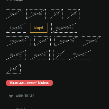
Coyote
Flecktarn
ACU
CAD
Everglade
Marpat
Marpat Desert
Ranger Green
Socom
Stone Desert
Vegetato
Wolf Grey
Woodland
OD
Wüstentarn
Black
Nicht auf Lager... Interesse?! Schreib uns!
WUNSCHLISTE