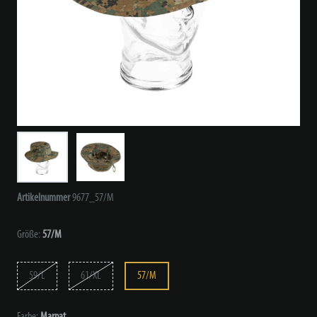
Artikelnummer
9677_57/M
Größe:
57/M
59/L
61/XL
57/M
Farbe:
Marpat