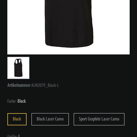
Artikelnummer
ALW2079_Black-L
Farbe:
Black
Black
Black Laser Camo
Sport Graphite Laser Camo
Größe:
L