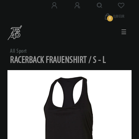
0,00 EUR
0
☰
All Sport
RACERBACK FRAUENSHIRT / S - L