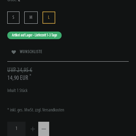
S
M
L
Artikel auf Lager - Lieferzeit 1-3 Tage
WUNSCHLISTE
UVP 24,95 €
*
14,90 EUR
Inhalt
1
Stück
* inkl. ges. MwSt. zzgl.
Versandkosten