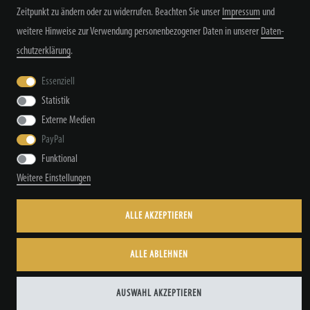
Zeitpunkt zu ändern oder zu widerrufen. Beachten Sie unser
Impressum
und
weitere Hinweise zur Verwendung personenbezogener Daten in unserer
Daten­
schutz­erklärung
.
Widerrufs­recht
Widerrufs­formular
Impressum
Essenziell
Statistik
Externe Medien
Daten­schutz­erklärung
AGB
Kontakt
PayPal
Funktional
Weitere Einstellungen
© Copyright by TacStyle4 GbR 2026 | Alle Rechte vorbehalten.
ALLE AKZEPTIEREN
ALLE ABLEHNEN
AUSWAHL AKZEPTIEREN