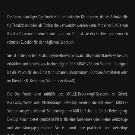
Die Tasmanian Tiger Dip Pouch ist eine taktische Kleintasche, die als Schutzhülle
für Tabakdosen oder als Tooltasche verwendet werden kann. Mit einer Größe von
8 x 8 x 2 cm und einem Gewicht von nur 50 g ist sie ein leichtes und dennoch
robustes Zubehör für den täglichen Gebrauch.
Sie ist in den Farben Khaki, Coyote-Brown, Schwarz, Olive und Titan-Grey bei uns
erhältlich und besteht aus hochwertigem CORDURA® 700 den Material. Geeignet
ist die Pouch für den Einsatz in urbanen Umgebungen, Outdoor-Aktivitäten oder
im Dienst (z.B. Behörden, Militär oder Airsoft).
Die Dip Pouch kann mithilfe des MOLLE-Druckknopf-Systems an Gürtel,
Rucksack, Weste oder Plattenträger befestigt werden, die mit einem MOLLE-
System ausgestattet sind. Sie benötigt eine MOLLE-Schlaufe für die Befestigung.
Die Dip Pouch bietet genügend Platz für eine Tabakdose oder kleine Werkzeuge
und Ausrüstungsgegenstände. Sie ist somit eine praktische und vielseitige