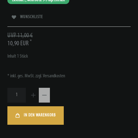
Lieferbar..., wenn Du ca. 3-5 Tage Zeit hast
WUNSCHLISTE
UVP 11,00 €
*
10,90 EUR
Inhalt
1
Stück
* inkl. ges. MwSt. zzgl.
Versandkosten
IN DEN WARENKORB