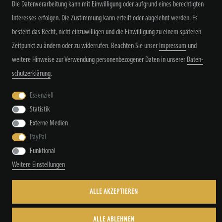
Die Datenverarbeitung kann mit Einwilligung oder aufgrund eines berechtigten
Alle Preisangaben inkl. MwSt. zzgl. Versand
Interesses erfolgen. Die Zustimmung kann erteilt oder abgelehnt werden. Es
besteht das Recht, nicht einzuwilligen und die Einwilligung zu einem späteren
Zeitpunkt zu ändern oder zu widerrufen. Beachten Sie unser
Impressum
und
weitere Hinweise zur Verwendung personenbezogener Daten in unserer
Daten­
schutz­erklärung
.
Widerrufs­recht
Widerrufs­formular
Impressum
Essenziell
Statistik
Externe Medien
Daten­schutz­erklärung
AGB
Kontakt
PayPal
Funktional
Weitere Einstellungen
© Copyright by TacStyle4 GbR 2026 | Alle Rechte vorbehalten.
ALLE AKZEPTIEREN
ALLE ABLEHNEN