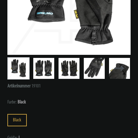
Artikelnummer
19101
Farbe:
Black
Black
Größe:
L