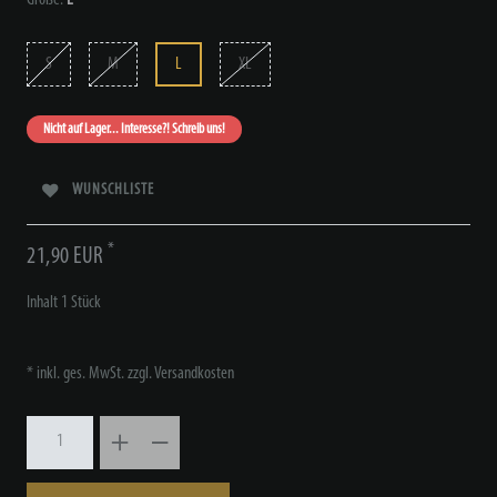
S
M
L
XL
Nicht auf Lager... Interesse?! Schreib uns!
WUNSCHLISTE
*
21,90 EUR
Inhalt
1
Stück
* inkl. ges. MwSt. zzgl.
Versandkosten