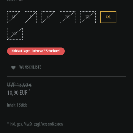
M
L
XL
2XL
3XL
4XL
5XL
Nicht auf Lager... Interesse?! Schreib uns!
WUNSCHLISTE
UVP 15,90 €
*
10,90 EUR
Inhalt
1
Stück
* inkl. ges. MwSt. zzgl.
Versandkosten