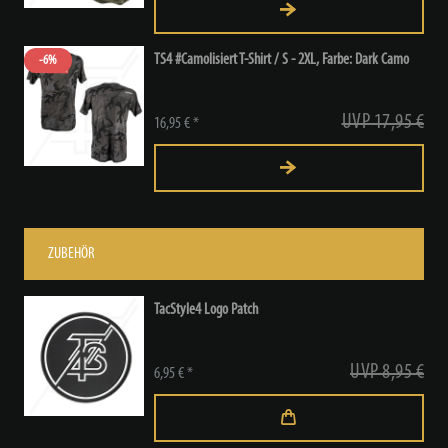
TS4 #Camolisiert T-Shirt / S - 2XL
, Farbe: Dark Camo
-6%
UVP 17,95 €
16,95 € *
ZUBEHÖR
TacStyle4 Logo Patch
UVP 8,95 €
6,95 € *