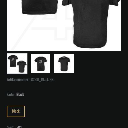
Artikelnummer
TJ8000_Black-4XL
Farbe:
Black
Black
Größe:
4XL