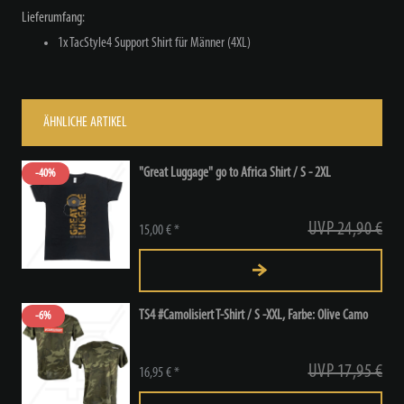
Lieferumfang:
1x TacStyle4 Support Shirt für Männer (4XL)
ÄHNLICHE ARTIKEL
"Great Luggage" go to Africa Shirt / S - 2XL
-40%
UVP 24,90 €
15,00 € *
TS4 #Camolisiert T-Shirt / S -XXL
, Farbe: Olive Camo
-6%
UVP 17,95 €
16,95 € *