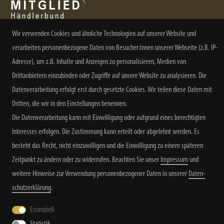
Wir verwenden Cookies und ähnliche Technologien auf unserer Website und
verarbeiten personenbezogene Daten von Besucher:innen unserer Webseite (z.B. IP-
NEWSLETTER ABONNIEREN
Adresse), um z.B. Inhalte und Anzeigen zu personalisieren, Medien von
Drittanbietern einzubinden oder Zugriffe auf unsere Website zu analysieren. Die
Datenverarbeitung erfolgt erst durch gesetzte Cookies. Wir teilen diese Daten mit
Dritten, die wir in den Einstellungen benennen.
Alle Preisangaben inkl. MwSt. zzgl. Versand
Die Datenverarbeitung kann mit Einwilligung oder aufgrund eines berechtigten
Interesses erfolgen. Die Zustimmung kann erteilt oder abgelehnt werden. Es
besteht das Recht, nicht einzuwilligen und die Einwilligung zu einem späteren
Zeitpunkt zu ändern oder zu widerrufen. Beachten Sie unser
Impressum
und
weitere Hinweise zur Verwendung personenbezogener Daten in unserer
Daten­
schutz­erklärung
.
Widerrufs­recht
Widerrufs­formular
Impressum
Essenziell