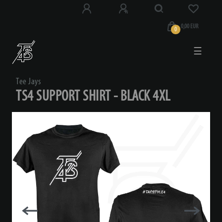
0,00 EUR
0
☰
Tee Jays
TS4 SUPPORT SHIRT - BLACK 4XL