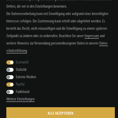
Dritten, die wir in den Einstellungen benennen.
Die Datenverarbeitung kann mit Einwilligung oder aufgrund eines berechtigten
Alle Preisangaben inkl. MwSt. zzgl. Versand
Interesses erfolgen. Die Zustimmung kann erteilt oder abgelehnt werden. Es
besteht das Recht, nicht einzuwilligen und die Einwilligung zu einem späteren
Zeitpunkt zu ändern oder zu widerrufen. Beachten Sie unser
Impressum
und
weitere Hinweise zur Verwendung personenbezogener Daten in unserer
Daten­
schutz­erklärung
.
Widerrufs­recht
Widerrufs­formular
Impressum
Essenziell
Statistik
Externe Medien
Daten­schutz­erklärung
AGB
Kontakt
PayPal
Funktional
Weitere Einstellungen
© Copyright by TacStyle4 GbR 2026 | Alle Rechte vorbehalten.
ALLE AKZEPTIEREN