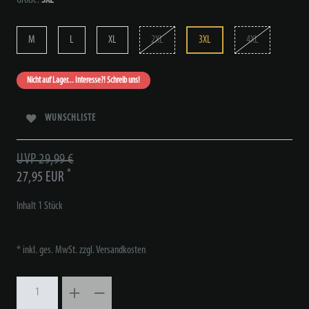
M
L
XL
2XL
3XL
4XL
Nicht auf Lager... Interesse?! Schreib uns!
WUNSCHLISTE
UVP 29,99 €
*
27,95 EUR
Inhalt
1
Stück
* inkl. ges. MwSt. zzgl.
Versandkosten