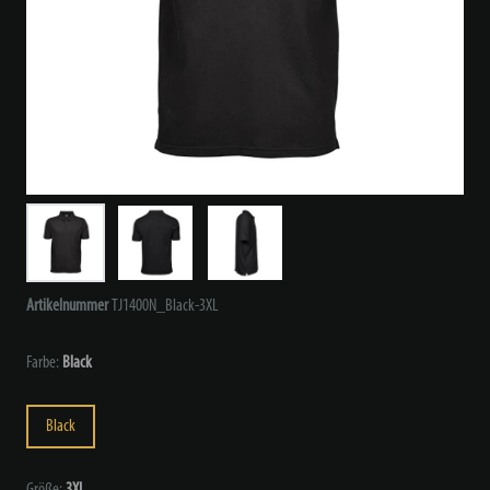
Artikelnummer
TJ1400N_Black-3XL
Farbe:
Black
Black
Größe:
3XL