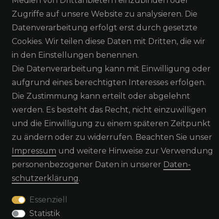
Medien von Drittanbietern einzubinden oder
NEWSLETTER ABONNIEREN
Zugriffe auf unsere Website zu analysieren. Die
Datenverarbeitung erfolgt erst durch gesetzte
Cookies. Wir teilen diese Daten mit Dritten, die wir
in den Einstellungen benennen.
Die Datenverarbeitung kann mit Einwilligung oder
Alle Preisangaben inkl. MwSt. zzgl. Versand
aufgrund eines berechtigten Interesses erfolgen.
Die Zustimmung kann erteilt oder abgelehnt
werden. Es besteht das Recht, nicht einzuwilligen
und die Einwilligung zu einem späteren Zeitpunkt
zu ändern oder zu widerrufen. Beachten Sie unser
Widerrufs­recht
Widerrufs­formular
Impressum
und weitere Hinweise zur Verwendung
personenbezogener Daten in unserer
Daten­
schutz­erklärung
.
Impressum
Daten­schutz­erklärung
AGB
Essenziell
Statistik