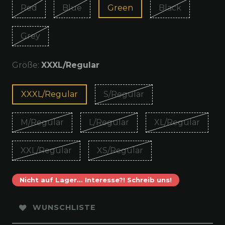
Red
Blue
Green
Black
Grey
Größe:
XXXL/Regular
XXXL/Regular
S/Regular
M/Regular
L/Regular
XL/Regular
XXL/Regular
XS/Regular
Nicht auf Lager... Interesse?! Schreib uns!
WUNSCHLISTE