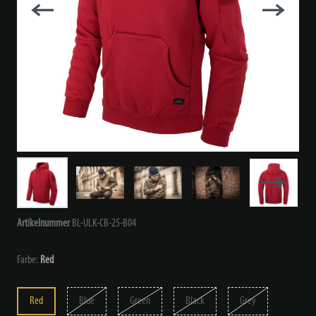
Artikelnummer
BL-ULK-CB-25-B04
Farbe:
Red
Red
Blue
Green
Black
Grey