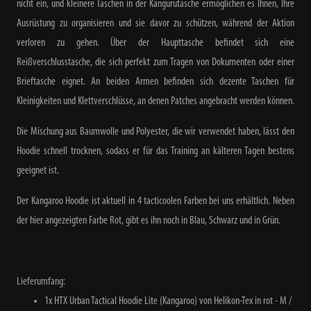
nicht ein, und kleinere Taschen in der Kängurutasche ermöglichen es Ihnen, Ihre
Ausrüstung zu organisieren und sie davor zu schützen, während der Aktion
verloren zu gehen. Über der Haupttasche befindet sich eine
Reißverschlusstasche, die sich perfekt zum Tragen von Dokumenten oder einer
Brieftasche eignet. An beiden Armen befinden sich dezente Taschen für
Kleinigkeiten und Klettverschlüsse, an denen Patches angebracht werden können.
Die Mischung aus Baumwolle und Polyester, die wir verwendet haben, lässt den
Hoodie schnell trocknen, sodass er für das Training an kälteren Tagen bestens
geeignet ist.
Der Kangaroo Hoodie ist aktuell in 4 tacticoolen Farben bei uns erhältlich. Neben
der hier angezeigten Farbe Rot, gibt es ihn noch in Blau, Schwarz und in Grün.
Lieferumfang:
1x HTX Urban Tactical Hoodie Lite (Kangaroo) von Helikon-Tex in rot - M /