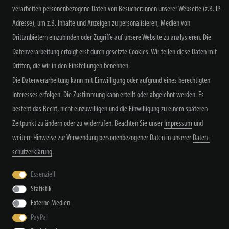
verarbeiten personenbezogene Daten von Besucher:innen unserer Webseite (z.B. IP-
Adresse), um z.B. Inhalte und Anzeigen zu personalisieren, Medien von
NEWSLETTER ABONNIEREN
Drittanbietern einzubinden oder Zugriffe auf unsere Website zu analysieren. Die
Datenverarbeitung erfolgt erst durch gesetzte Cookies. Wir teilen diese Daten mit
Dritten, die wir in den Einstellungen benennen.
Die Datenverarbeitung kann mit Einwilligung oder aufgrund eines berechtigten
Alle Preisangaben inkl. MwSt. zzgl. Versand
Interesses erfolgen. Die Zustimmung kann erteilt oder abgelehnt werden. Es
besteht das Recht, nicht einzuwilligen und die Einwilligung zu einem späteren
Zeitpunkt zu ändern oder zu widerrufen. Beachten Sie unser
Impressum
und
weitere Hinweise zur Verwendung personenbezogener Daten in unserer
Daten­
schutz­erklärung
.
Widerrufs­recht
Widerrufs­formular
Impressum
Essenziell
Statistik
Externe Medien
Daten­schutz­erklärung
AGB
Kontakt
PayPal