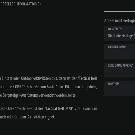
ERSTELLERINFORMATIONEN
Artikel nicht verfügb
WAS FEHLT?*
ARTIKELNUMMER*
DEINE E-MAIL ADRESSE*
Einsatz oder Outdoor-Aktivitäten bist, dann ist der "Tactical Belt
SONSTIGES
ber eine COBRA®-Schließe von AustriAlpin. Bitte beachte jedoch,
nelle Bergsteiger-Ausrüstung verwendet werden sollte.
gen COBRA®-Schließe ist der "Tactical Belt MKII" von Tasmanian
rauch oder Outdoor-Aktivitäten eignet.