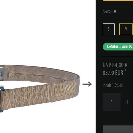
Größe:
M
S
M
Lieferbar..., wenn Du 
UVP 84,00 €
*
83,90 EUR
Inhalt
1
Stück