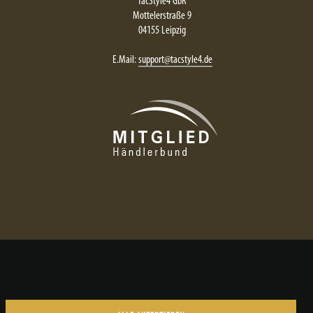
TacStyle4 GbR
Mottelerstraße 9
04155 Leipzig
E.Mail:
support@tacstyle4.de