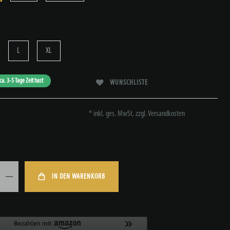
L
XL
ca. 3-5 Tage Zeit hast
WUNSCHLISTE
* inkl. ges. MwSt. zzgl.
Versandkosten
IN DEN WARENKORB