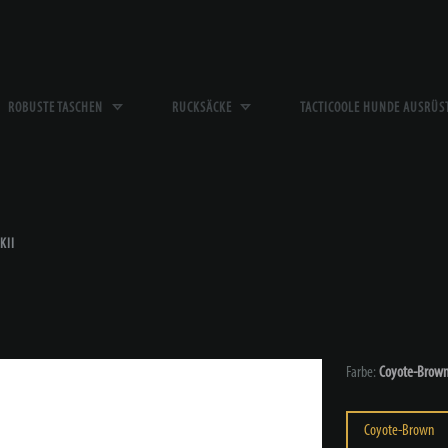
ROBUSTE TASCHEN
RUCKSÄCKE
TACTICOOLE HUNDE AUSRÜ
KII
Farbe:
Coyote-Brow
Coyote-Brown