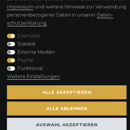
Impressum
und weitere Hinweise zur Verwendung
Widerrufs­recht
Widerrufs­formular
personenbezogener Daten in unserer
Daten­
schutz­erklärung
.
Impressum
Daten­schutz­erklärung
AGB
Essenziell
Statistik
Kontakt
Externe Medien
PayPal
Funktional
Weitere Einstellungen
© Copyright by TacStyle4 GbR 2026 | Alle Rechte vorbehalten.
ALLE AKZEPTIEREN
ALLE ABLEHNEN
AUSWAHL AKZEPTIEREN